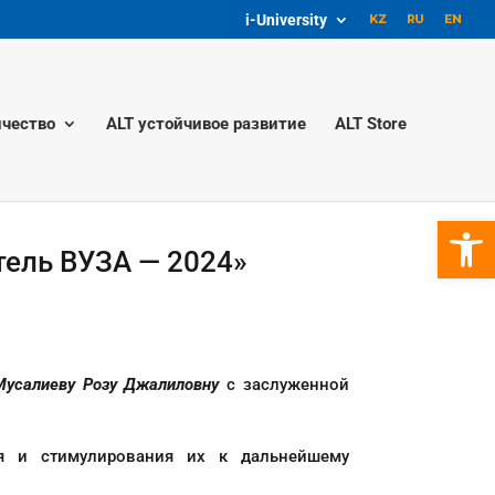
i-University
чество
ALT устойчивое развитие
ALT Store
Откры
тель ВУЗА — 2024»
Мусалиеву Розу Джалиловну
с заслуженной
я и стимулирования их к дальнейшему