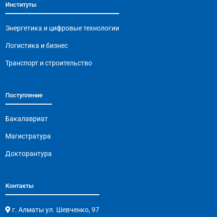
Институты
o
p
m
n
o
p
k
Энергетика и цифровые технологии
k
Логистика и бизнес
Транспорт и строительство
Поступление
Бакалавриат
Магистратура
Докторантура
Контакты
г. Алматы ул. Шевченко, 97