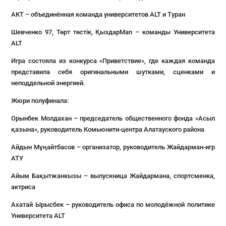
АКТ – объединённая команда университетов ALT и Туран
Шевченко 97, Төрт төстік, ҚыздарMan – команды Университета
ALT
Игра состояла из конкурса «Приветствие», где каждая команда
представила себя оригинальными шутками, сценками и
неподдельной энергией.
Жюри полуфинала:
Орынбек Молдахан – председатель общественного фонда «Асыл
қазына», руководитель Комьюнити-центра Алатауского района
Айдын Мұңайтбасов – организатор, руководитель Жайдарман-игр
АТУ
Айым Бақытжанкызы – выпускница Жайдармана, спортсменка,
актриса
Ахатай Ырысбек – руководитель офиса по молодёжной политике
Университета ALT