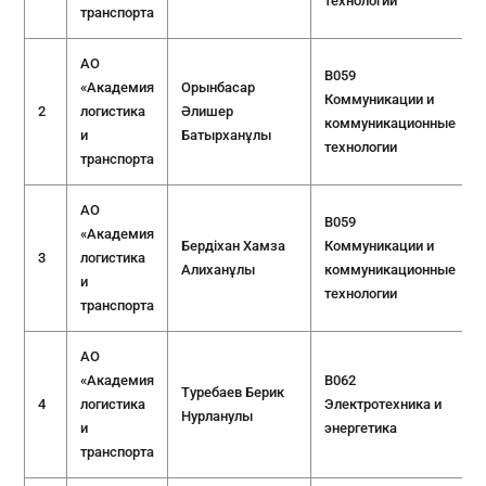
технологии
транспорта
АО
B059
«Академия
Орынбасар
Коммуникации и
2
логистика
Әлишер
коммуникационные
и
Батырханұлы
технологии
транспорта
АО
B059
«Академия
Бердіхан Хамза
Коммуникации и
3
логистика
Алиханұлы
коммуникационные
и
технологии
транспорта
АО
«Академия
B062
Туребаев Берик
4
логистика
Электротехника и
Нурланулы
и
энергетика
транспорта