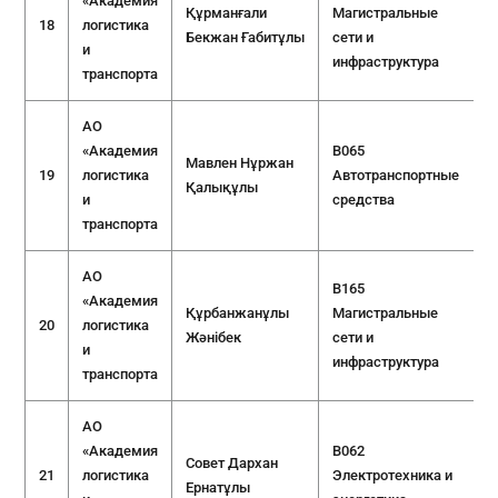
«Академия
Құрманғали
Магистральные
18
логистика
Бекжан Ғабитұлы
сети и
и
инфраструктура
транспорта
АО
«Академия
B065
Мавлен Нұржан
19
логистика
Автотранспортные
Қалықұлы
и
средства
транспорта
АО
B165
«Академия
Құрбанжанұлы
Магистральные
20
логистика
Жәнібек
сети и
и
инфраструктура
транспорта
АО
«Академия
B062
Совет Дархан
21
логистика
Электротехника и
Ернатұлы