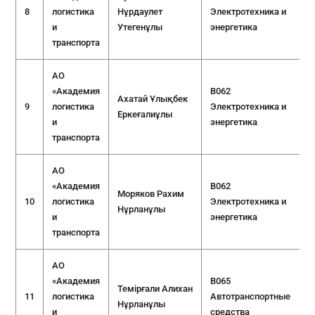
8
логистика
Нұрдаулет
Электротехника и
и
Утегенұлы
энергетика
транспорта
АО
«Академия
B062
Ахатай Ұлықбек
9
логистика
Электротехника и
Еркеғалиұлы
и
энергетика
транспорта
АО
«Академия
B062
Моряков Рахим
10
логистика
Электротехника и
Нұрланұлы
и
энергетика
транспорта
АО
«Академия
B065
Темірғали Алихан
11
логистика
Автотранспортные
Нұрланұлы
и
средства