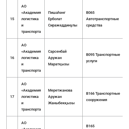
АО
«Академия
Пишаһәнг
B065
15
логистика
Ерболат
Автотранспортные
и
Сиражеддинұлы
средства
транспорта
АО
«Академия
Сарсенбай
B095 Транспортные
16
логистика
Аружан
услуги
и
Маратқызы
транспорта
АО
«Академия
Меретжанова
B166 Транспортные
17
логистика
Аружан
сооружения
и
Жаныбекқызы
транспорта
АО
B165