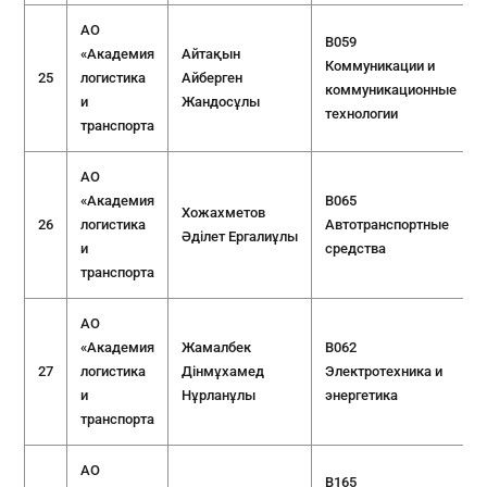
АО
B059
«Академия
Айтақын
Коммуникации и
25
логистика
Айберген
коммуникационные
и
Жандосұлы
технологии
транспорта
АО
«Академия
B065
Хожахметов
26
логистика
Автотранспортные
Әділет Ергалиұлы
и
средства
транспорта
АО
«Академия
Жамалбек
B062
27
логистика
Дінмұхамед
Электротехника и
и
Нұрланұлы
энергетика
транспорта
АО
B165