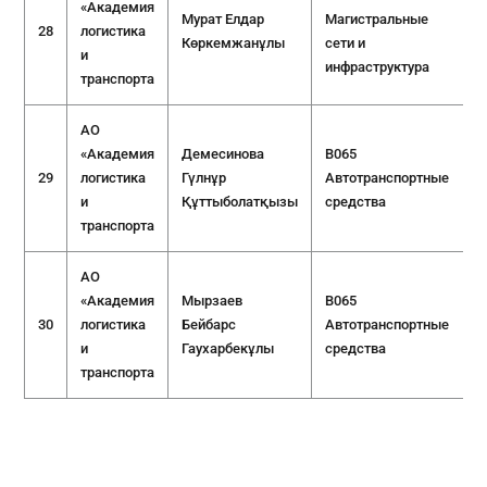
«Академия
Мурат Елдар
Магистральные
28
логистика
Көркемжанұлы
сети и
и
инфраструктура
транспорта
АО
«Академия
Демесинова
B065
29
логистика
Гүлнұр
Автотранспортные
и
Құттыболатқызы
средства
транспорта
АО
«Академия
Мырзаев
B065
30
логистика
Бейбарс
Автотранспортные
и
Гаухарбекұлы
средства
транспорта