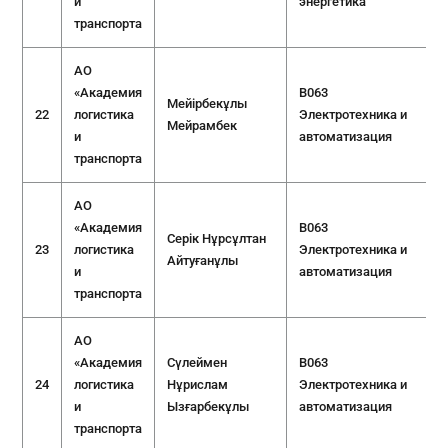
и
энергетика
транспорта
АО
«Академия
B063
Мейірбекұлы
22
логистика
Электротехника и
Мейрамбек
и
автоматизация
транспорта
АО
«Академия
B063
Серік Нұрсұлтан
23
логистика
Электротехника и
Айтуғанұлы
и
автоматизация
транспорта
АО
«Академия
Сүлеймен
B063
24
логистика
Нұрислам
Электротехника и
и
Ызғарбекұлы
автоматизация
транспорта