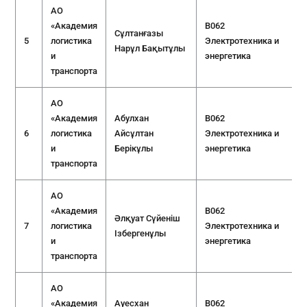
АО
«Академия
B062
Сұлтанғазы
5
логистика
Электротехника и
Нарұл Бақытұлы
и
энергетика
транспорта
АО
«Академия
Абулхан
B062
6
логистика
Айсұлтан
Электротехника и
и
Берікұлы
энергетика
транспорта
АО
«Академия
B062
Әлқуат Сүйеніш
7
логистика
Электротехника и
Ізбергенұлы
и
энергетика
транспорта
АО
«Академия
Ауесхан
B062