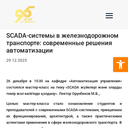
SCADA-системы в железнодорожном
транспорте: современные решения
автоматизации
Откры
29.12.2025
26 декабря в 15:30 на кафедре «Автоматизация управления»
состоялся мастер-класс на тему «SCADA жүйелері және оларды
темір жол көлігінде қолдану». Лектор Орунбеков М.Б.,.
Целью мастер-класса стало ознакомление студентов и
преподавателей с современными SCADA-системами, принципами
их функционирования, архитектурой, а также практическими
аспектами применения в сфере железнодорожного транспорта. В