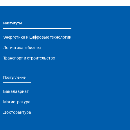
e
s
gr
l
y
b
A
a
Li
Институты
o
p
m
n
o
p
k
Энергетика и цифровые технологии
k
Логистика и бизнес
Транспорт и строительство
Поступление
Бакалавриат
Магистратура
Докторантура