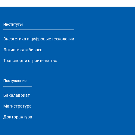
e
s
gr
l
y
b
A
a
Li
Институты
o
p
m
n
o
p
k
Энергетика и цифровые технологии
k
Логистика и бизнес
Транспорт и строительство
Поступление
Бакалавриат
Магистратура
Докторантура