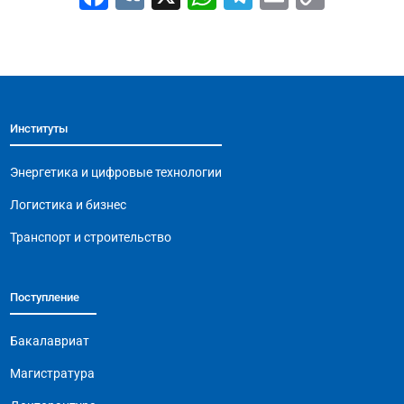
a
K
h
el
m
o
c
at
e
ai
p
e
s
gr
l
y
b
A
a
Li
Институты
o
p
m
n
o
p
k
Энергетика и цифровые технологии
k
Логистика и бизнес
Транспорт и строительство
Поступление
Бакалавриат
Магистратура