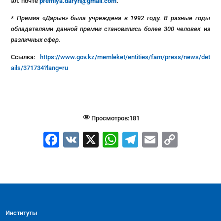
эл. почте
premiya.daryn@gmail
.
com
.
*
Премия «Дарын» была учреждена в 1992 году. В разные годы
обладателями данной премии становились более 300 человек из
различных сфер.
Ссылка:
https://www.gov.kz/memleket/entities/fam/press/news/det
ails/371734?lang=ru
Просмотров:
181
F
V
X
W
T
E
C
a
K
h
el
m
o
c
at
e
ai
p
e
s
gr
l
y
b
A
a
Li
Институты
o
p
m
n