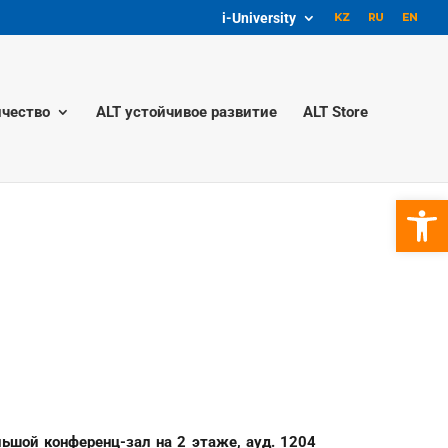
i-University
чество
ALT устойчивое развитие
ALT Store
Откры
ьшой конференц-зал на 2 этаже, ауд. 1204