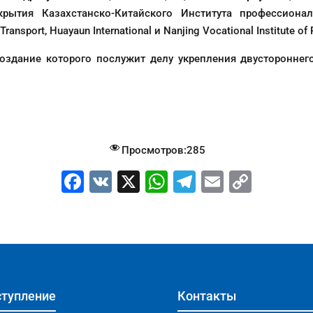
крытия Казахстанско-Китайского Института профессионал
nsport, Huayaun International и Nanjing Vocational Institute of 
оздание которого послужит делу укрепления двустороннег
Просмотров:
285
F
V
X
W
T
E
C
a
K
h
el
m
o
c
at
e
ai
p
e
s
gr
l
y
b
A
a
Li
o
p
m
n
тупление
Контакты