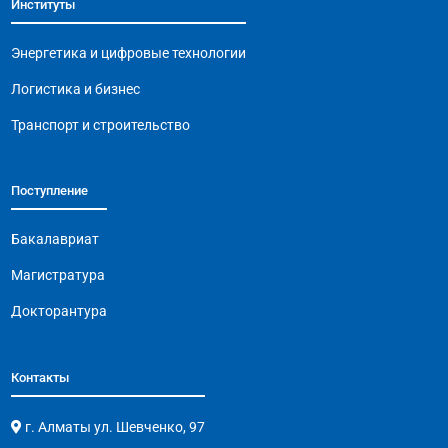
Институты
o
p
m
n
o
p
k
Энергетика и цифровые технологии
k
Логистика и бизнес
Транспорт и строительство
Поступление
Бакалавриат
Магистратура
Докторантура
Контакты
г. Алматы ул. Шевченко, 97