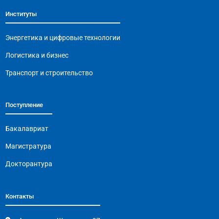
b
A
a
Li
Институты
o
p
m
n
o
p
k
Энергетика и цифровые технологии
k
Логистика и бизнес
Транспорт и строительство
Поступление
Бакалавриат
Магистратура
Докторантура
Контакты