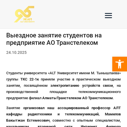
Выездное занятие студентов на
предприятие АО Транстелеком
24.10.2025
Откры
Студенты университета «ALT Университет имени М. Тынышпаева»
группы
ТКС 22‑1
к
приняли участие в практическом выездном
занятии, посвящённом
электропитанию устройств связи
, на
производственной площадке телекоммуникационного
предприятие филиал
АлматыТранстелеком
АО Транстелеком
.
Занятие
организовал
наш ассоциированный профессор АЛТ
кафедры радиотехники и телекоммуникаций, Мамилов
Бакытжан Естемесович
, совместно с опытным специалистом,
начальником вторичной сети Интернет филиала