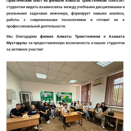
Практический опыт на
филиале
Алматы Транстелеком
помогает
студентам видеть взаимосвязь между учебными дисциплинами и
реальными задачами инженера, формирует навыки анализа,
работы с современными технологиями и готовит их к
профессиональной деятельности.
Мы благодарим
филиал Алматы Транс
т
еле
к
ом
и
Азамата
Мұхтарұлы
за предоставленную возможность и наших студентов
за активное участие!