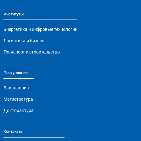
b
A
a
Li
Институты
o
p
m
n
o
p
k
Энергетика и цифровые технологии
k
Логистика и бизнес
Транспорт и строительство
Поступление
Бакалавриат
Магистратура
Докторантура
Контакты