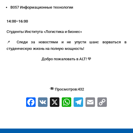
B057 Информационные технологии
14:00–16:00
Студенты Института «Логистика и бизнес»
📌 Следи за новостями и не упусти шанс ворваться в
студенческую жизнь на полную мощность!
Добро пожаловать в ALT! 💙
Просмотров:
432
F
V
X
W
T
E
C
a
K
h
el
m
o
c
at
e
ai
p
e
s
gr
l
y