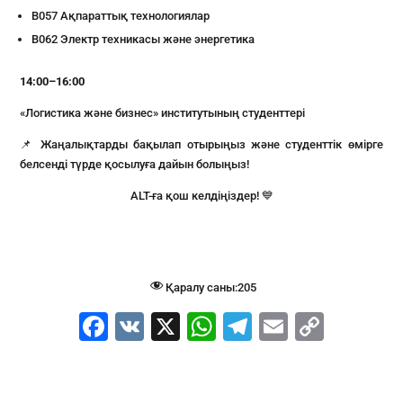
B057 Ақпараттық технологиялар
B062 Электр техникасы және энергетика
14:00–16:00
«Логистика және бизнес» институтының студенттері
📌 Жаңалықтарды бақылап отырыңыз және студенттік өмірге
белсенді түрде қосылуға дайын болыңыз!
ALT-ға қош келдіңіздер! 💙
Қаралу саны:
205
F
V
X
W
T
E
C
a
K
h
el
m
o
c
at
e
ai
p