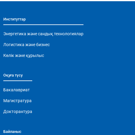
e
s
gr
l
y
b
A
a
Li
Институттар
o
p
m
n
o
p
k
Энергетика және сандық технологиялар
k
Логистика және бизнес
Көлік және құрылыс
Оқуға түсу
Бакалавриат
Магистратура
Докторантура
Байланыс