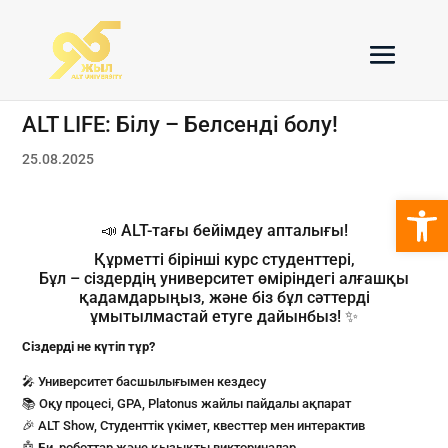
ALT LIFE: Білу – Белсенді болу!
25.08.2025
Open 
📣 ALT-тағы бейімдеу апталығы!
Құрметті бірінші курс студенттері,
Бұл – сіздердің университет өміріндегі алғашқы
қадамдарыңыз, және біз бұл сәттерді
ұмытылмастай етуге дайынбыз! ✨
Сіздерді не күтіп тұр?
🎤 Университет басшылығымен кездесу
📚 Оқу процесі, GPA, Platonus жайлы пайдалы ақпарат
🎉 ALT Show, Студенттік үкімет, квесттер мен интерактив
🤖 Би, роботтар және қызықты викториналар