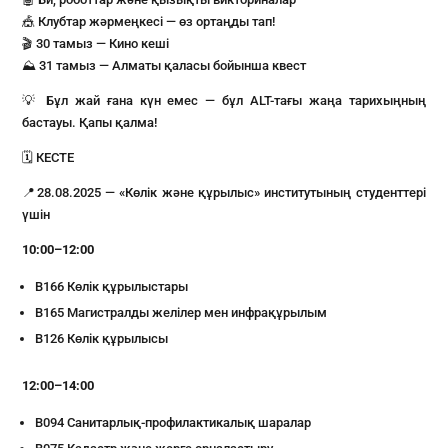
🎪 Клубтар жәрмеңкесі — өз ортаңды тап!
🎬 30 тамыз — Кино кеші
⛰️ 31 тамыз — Алматы қаласы бойынша квест
💡 Бұл жай ғана күн емес — бұл ALT-тағы жаңа тарихыңның
бастауы. Қапы қалма!
🗓 КЕСТЕ
📍28.08.2025 — «Көлік және құрылыс» институтының студенттері
үшін
10:00–12:00
В166 Көлік құрылыстары
В165 Магистралды желілер мен инфрақұрылым
В126 Көлік құрылысы
12:00–14:00
В094 Санитарлық-профилактикалық шаралар