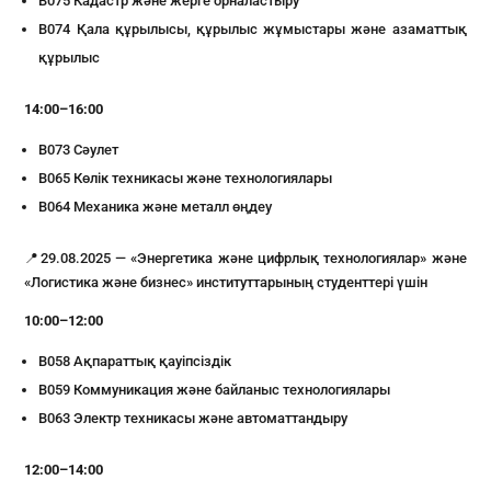
В075 Кадастр және жерге орналастыру
В074 Қала құрылысы, құрылыс жұмыстары және азаматтық
құрылыс
14:00–16:00
В073 Сәулет
В065 Көлік техникасы және технологиялары
В064 Механика және металл өңдеу
📍29.08.2025 — «Энергетика және цифрлық технологиялар» және
«Логистика және бизнес» институттарының студенттері үшін
10:00–12:00
B058 Ақпараттық қауіпсіздік
B059 Коммуникация және байланыс технологиялары
B063 Электр техникасы және автоматтандыру
12:00–14:00