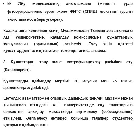
№75/у медициналық анықтамасы
(міндетті түрде
флюорографиялық сурет және ЖИТС (СПИД) жоқтығы туралы
анықтама қоса берілуі керек).
Қазақстанға келгеннен кейін, Мұхаммеджан Тынышпаев атындағы
ALT Университетінің қабылдау комиссиясына құжаттардың
түпнұсқасын (оригиналын) өткізесіз. Түсу үшін қажетті
құжаттардың толық тізімімен төменде таныса аласыз.
Құжаттарды тану және нострификациялау рәсімінен өту
(Бакалавриат).
Құжаттарды қабылдау мерзімі:
20 маусым мен 25 тамыз
аралығында жүргізіледі.
Шетелдік азаматтармен олардың дайындық деңгейі Мұхаммеджан
Тынышпаев атындағы ALT Университетінде оқу талаптарына
сәйкестігін анықтау мақсатында әңгімелесу (собеседование)
өткізіледі. Әңгімелесу нәтижесі бойынша талапкер студенттер
қатарына қабылданады.