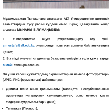
Мұхаммеджан Тынышпаев атындагы ALT Университетіне шетелдік
азаматтардың түсу рәсімі күрделі емес. Бірақ Қазақстанға келер
алдында
МЫНАНЫ
БІЛУ МАҢЫЗДЫ
:
Университетке оқуға рұқсат/шақырту алу үшін
a.mustafa@alt.edu.kz
электронды поштасы арқылы байланысуыңыз
қажет;
Біз сізді әлеуетті студенттер базасына енгізуіміз үшін құжаттарды
онлайн
тапсыра аласыз.
Ол үшін келесі құжаттардың скриншоттарын немесе фотосуреттерін
(JPEG, PNG форматында) дайындаңыз:
Диплом және оның қосымшасы
(Қазақстан Республикасының
аумағында нотариуспен куәландырылған, орыс немесе қазақ
тілдеріне аудармасы бар 2 дана);
Төлқұжат (Паспорт)
;