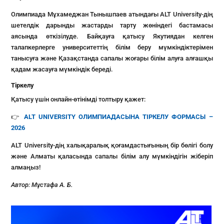
Олимпиада Мұхамеджан Тынышпаев атындағы ALT University-дің
шетелдік дарынды жастарды тарту жөніндегі бастамасы
аясында өткізілуде. Байқауға қатысу Якутиядан келген
талапкерлерге университеттің білім беру мүмкіндіктерімен
танысуға және Қазақстанда сапалы жоғары білім алуға алғашқы
қадам жасауға мүмкіндік береді.
Тіркелу
Қатысу үшін онлайн-өтінімді толтыру қажет:
👉
ALT UNIVERSITY ОЛИМПИАДАСЫНА ТІРКЕЛУ ФОРМАСЫ –
2026
ALT University-дің халықаралық қоғамдастығының бір бөлігі болу
және Алматы қаласында сапалы білім алу мүмкіндігін жіберіп
алмаңыз!
Автор:
Мұстафа А. Б.