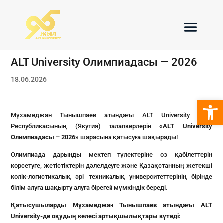
ALT University Олимпиадасы — 2026
18.06.2026
Open 
Мұхамеджан Тынышпаев атындағы ALT University Саха
Республикасының (Якутия) талапкерлерін
«ALT University
Олимпиадасы – 2026»
шарасына қатысуға шақырады!
Олимпиада дарынды мектеп түлектеріне өз қабілеттерін
көрсетуге, жетістіктерін дәлелдеуге және Қазақстанның жетекші
көлік-логистикалық әрі техникалық университеттерінің бірінде
білім алуға шақырту алуға бірегей мүмкіндік береді.
Қатысушыларды Мұхамеджан Тынышпаев атындағы ALT
University-де оқудың келесі артықшылықтары күтеді: