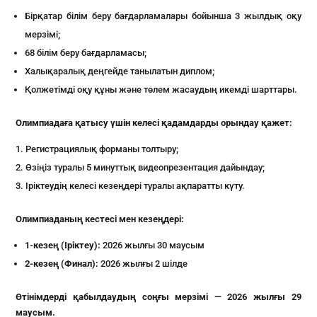
Бірқатар білім беру бағдарламалары бойынша 3 жылдық оқу
мерзімі;
68 білім беру бағдарламасы;
Халықаралық деңгейде танылатын диплом;
Қолжетімді оқу құны және төлем жасаудың икемді шарттары.
Олимпиадаға қатысу үшін келесі қадамдарды орындау қажет:
Регистрациялық форманы толтыру;
Өзіңіз туралы 5 минуттық видеопрезентация дайындау;
Іріктеудің келесі кезеңдері туралы ақпаратты күту.
Олимпиаданың кестесі мен кезеңдері:
1-кезең (Іріктеу):
2026 жылғы 30 маусым
2-кезең (Финал):
2026 жылғы 2 шілде
Өтінімдерді қабылдаудың соңғы мерзімі — 2026 жылғы 29
маусым.