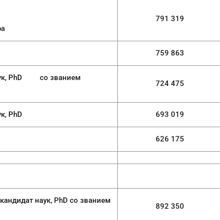
791 319
ра
759 863
 со званием
724 475
PhD
693 019
626 175
федрой
ук, PhD со званием
892 350