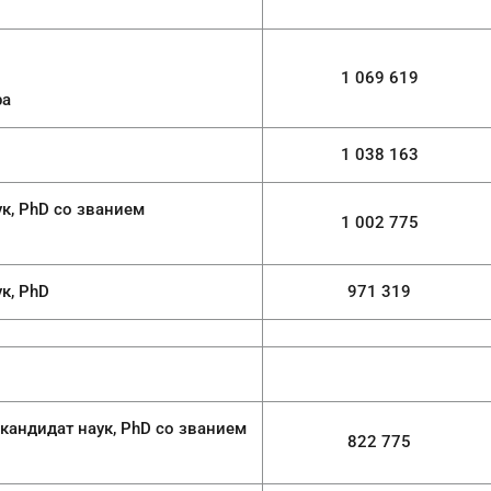
1 069 619
ра
1 038 163
о званием
1 002 775
PhD
971 319
ук, PhD со званием
822 775