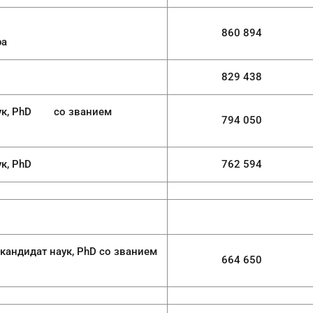
860 894
ра
829 438
 со званием
794 050
PhD
762 594
ук, PhD со званием
664 650