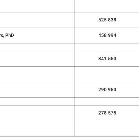
525 838
PhD
458 994
341 550
290 950
278 575