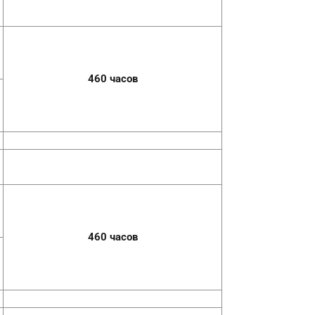
4
6
0
часов
4
6
0
часов