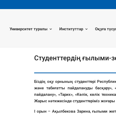
Университет туралы
Институттар
Оқуға түсу
Студенттердің ғылыми-
Біздің оқу орнының студенттері Республ
және табиғатты пайдалануды басқару»,
пайдалану», «Тарих», «Көлік, көлік тех
Жарыс нәтижесінде студенттеріміз жоғары б
I орын – Ақылбекова Зарина, ғылыми жетек