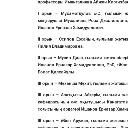
профессоры Имангалиева Айжан Киргизба
I орын – Мұхаметкулов Ә.С., ғылыми же
меңгерушісі Мусалиева Роза Джалиловна,
Ишанов Ерназар Хамидуллович.
II орын – Осипов Ерсайын, ғылыми жетек
Лилия Владимировна.
II орын – Мусин Диас, ғылыми жетекшілер
Ишанов Ерназар Хамидуллович, PhD, «Жал
Болат Қалхайұлы.
III орын – Мұханша Мұхит, ғылыми жетек
III орын – Азатқызы Айгерім, ғылыми же
кафедрасының аға оқытушысы Канагатов 
соғысының ардагері Ишанов Ерназар Хами
III орын – Әбен Аружан, ғылыми жетекші
кафедрасының ассистент-профессоры Ляпб