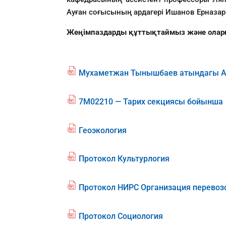
Ауған соғысының ардагері Ишанов Ерназар
Жеңімпаздарды құттықтаймыз және оларға 
Мухаметжан Тынышбаев атындагы AL
fil
e
p
7M02210 — Тарих секциясы бойынша
fil
df
e
ic
p
o
Геоэкология
fil
df
n
e
ic
p
o
Протокол Культурлогия
fil
df
n
e
ic
p
o
Протокол НИРС Организация перевозо
fil
df
n
e
ic
p
o
Протокол Социология
fil
df