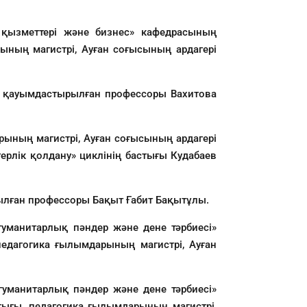
к қызметтері және бизнес» кафедрасының
ының магистрі, Ауған соғысының ардагері
ың қауымдастырылған профессоры Вахитова
рының магистрі, Ауған соғысының ардагері
рлік қолдану» циклінің бастығы Кудабаев
ылған профессоры Бақыт Ғабит Бақытұлы.
гуманитарлық пәндер және дене тәрбиесі»
едагогика ғылымдарының магистрі, Ауған
гуманитарлық пәндер және дене тәрбиесі»
тығы, педагогика ғылымдарының магистрі,