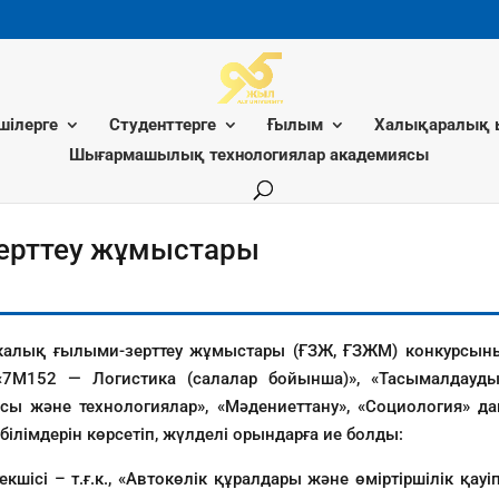
шілерге
Студенттерге
Ғылым
Халықаралық 
Шығармашылық технологиялар академиясы
зерттеу жұмыстары
икалық ғылыми-зерттеу жұмыстары (ҒЗЖ, ҒЗЖМ) конкурсыны
 «7М152 — Логистика (салалар бойынша)», «Тасымалдауды
никасы және технологиялар», «Мәдениеттану», «Социология»
ілімдерін көрсетіп, жүлделі орындарға ие болды:
шісі – т.ғ.к., «Автокөлік құралдары және өміртіршілік қа