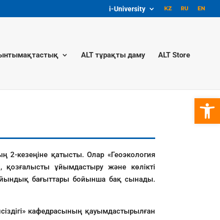
i-University
ынтымақтастық
ALT тұрақты даму
ALT Store
Open 
ң 2-кезеңіне қатысты. Олар «Геоэкология
, қозғалысты ұйымдастыру және көлікті
 дайындық бағыттары бойынша бақ сынады.
уіпсіздігі» кафедрасының қауымдастырылған