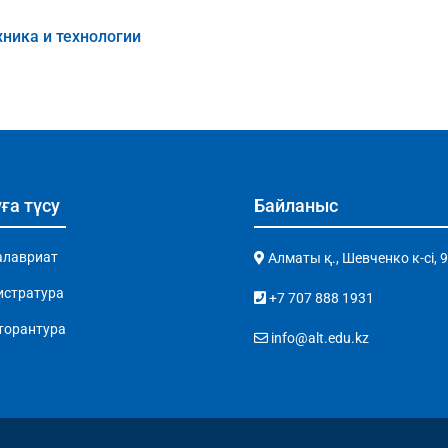
хника и технологии
ға түсу
Байланыс
алавриат
Алматы қ., Шевченко к-сі, 
истратура
+7 707 888 1931
торантура
info@alt.edu.kz