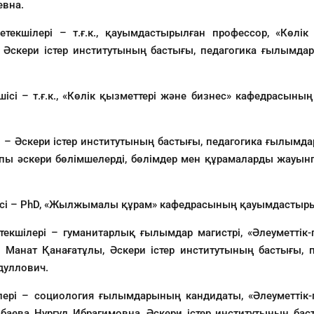
евна.
текшілері – т.ғ.к., қауымдастырылған профессор, «Көлі
 Әскери істер институтының бастығы, педагогика ғылымдар
шісі – т.ғ.к., «Көлік қызметтері және бизнес» кафедрасын
і – Әскери істер институтының бастығы, педагогика ғылымда
пы әскери бөлімшелерді, бөлімдер мен құрамаларды жауынге
шісі – PhD, «Жылжымалы құрам» кафедрасының қауымдастыр
текшілері – гуманитарлық ғылымдар магистрі, «Әлеуметтік-
Манат Қанағатұлы, Әскери істер институтының бастығы, п
дуллович.
лері – социология ғылымдарының кандидаты, «Әлеуметтік-
аева Нургул Ибрагимовна, Әскери істер институтының бас