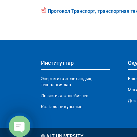
n
e
ic
p
o
Протокол Транспорт, транспортная те
fil
df
n
e
ic
p
o
df
n
ic
o
n
Институттар
Оқу
Энергетика және сандық
Бак
технологиялар
Маг
Логистика және бизнес
Док
Көлік және құрылыс
© ALT UNIVERSITY