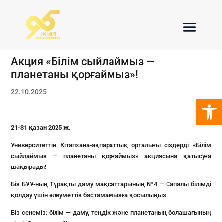
Акция «Білім сыйлаймыз —
планетаны қорғаймыз»!
22.10.2025
Open 
21-31 қазан 2025 ж.
Университеттің Кітапхана-ақпараттық орталығы сіздерді «Білім
сыйлаймыз — планетаны қорғаймыз» акциясына қатысуға
шақырады!
Біз БҰҰ-ның Тұрақты даму мақсаттарының №4 — Сапалы білімді
қолдау үшін әлеуметтік бастамамызға қосылыңыз!
Біз сенеміз: білім — даму, теңдік және планетаның болашағының