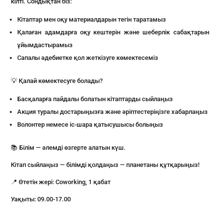
кілті. Сондықтан біз:
Кітаптар мен оқу материалдарын тегін таратамыз
Қалаған адамдарға оқу кештерін және шеберлік сабақтарын
ұйымдастырамыз
Сапалы әдебиетке қол жеткізуге көмектесеміз
💡 Қалай көмектесуге болады?
Басқаларға пайдалы болатын кітаптарды сыйлаңыз
Акция туралы достарыңызға және әріптестеріңізге хабарлаңыз
Волонтер немесе іс-шара қатысушысы болыңыз
📚 Білім — әлемді өзгерте алатын күш.
Кітап сыйлаңыз — білімді қолдаңыз — планетаны құтқарыңыз!
📍 Өтетін жері: Coworking, 1 қабат
Уақыты: 09.00-17.00