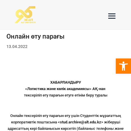
Онлайн өту парағы
13.04.2022
Open 
ХАБАРЛАНДЫРУ
«Логистика және көлік академиясы» АҚ-нан
тексеріліп өту парағын өтуге өтінім беру туралы
Онлайн тексеріліп өту парағын өту үшін Студенттік мұрағаттың
корпоративтік поштасына <
stud.archive@alt.edu.kz
> жіберуші
адресаттың кері байланысын көрсетіп (
байланыс телефоны және