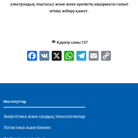
электрондық поштасы
) және жеке куәліктің көшірмесін салып
өтініш жіберу қажет.
Қаралу саны:
157
F
V
X
W
T
E
C
a
K
h
el
m
o
c
at
e
ai
p
e
s
gr
l
y
b
A
a
Li
Институттар
o
p
m
n
o
p
k
Энергетика және сандық технологиялар
k
Логистика және бизнес