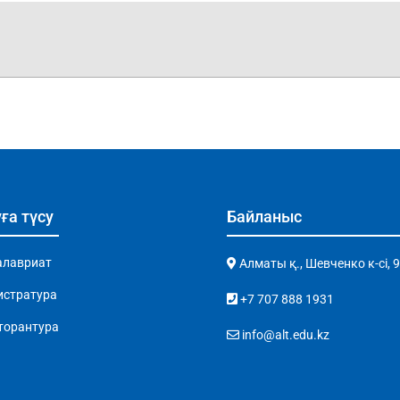
ға түсу
Байланыс
алавриат
Алматы қ., Шевченко к-сі, 
истратура
+7 707 888 1931
торантура
info@alt.edu.kz