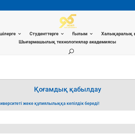
шілерге
Студенттерге
Ғылым
Халықаралық 
Шығармашылық технологиялар академиясы
Қоғамдық қабылдау
верситеті жеке құпиялылыққа кепілдік береді!