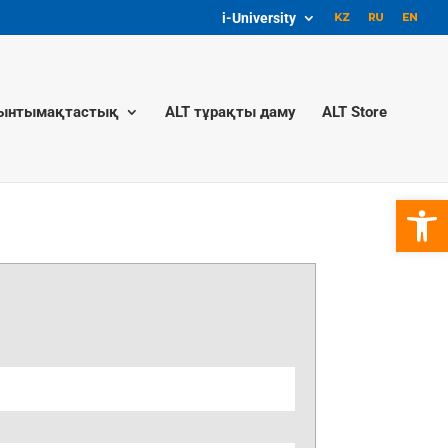
i-University
ынтымақтастық
ALT тұрақты даму
ALT Store
Open 