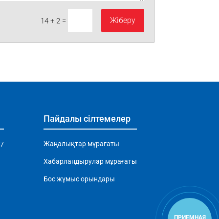
Жіберу
=
14 + 2
Пайдалы сілтемелер
Жаңалықтар мұрағаты
97
Хабарландырулар мұрағаты
Бос жұмыс орындары
ПРИЕМНАЯ