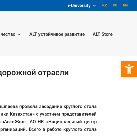
i-University
чество
ALT устойчивое развитие
ALT Store
Откры
одорожной отрасли
ышпаева провела заседание круглого стола
ики Казахстан» с участием представителей
КазАвтоЖол», АО НК «Национальный центр
ганизаций. Всего в работе круглого стола