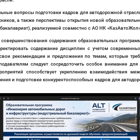
расли.
альные вопросы подготовки кадров для автодорожной отрасл
скников, а также перспективы открытия новой образовател
 бакалавриат), реализуемой совместно с АО НК «КазАвтоЖол»
совершенствования содержания образовательных программ.
рректировать содержание дисциплин с учетом современных
вои рекомендации и предложения по темам, которые требу
еподавателям следует сосредоточить особое внимание для
роприятий способствует укреплению взаимодействия ме
чения и подготовке конкурентоспособных кадров для автодо