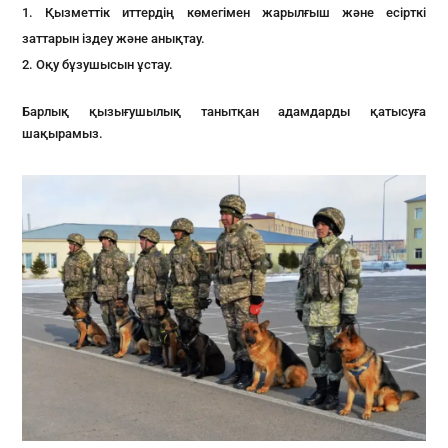
Қызметтік иттердің көмегімен жарылғыш және есірткі
заттарын іздеу және анықтау.
Оқу бұзушысын ұстау.
Барлық қызығушылық танытқан адамдарды қатысуға
шақырамыз.