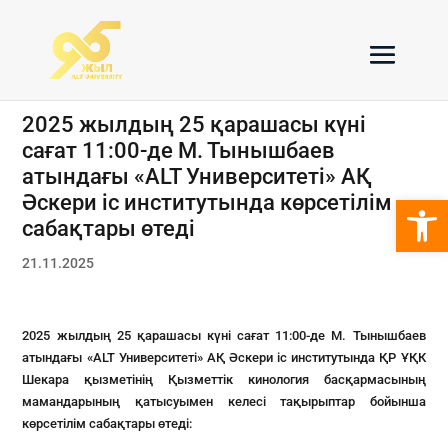
2025 жылдың 25 қарашасы күні
сағат 11:00-де М. Тынышбаев
атындағы «ALT Университеті» АҚ
Open 
Әскери іс институтында көрсетілім
сабақтары өтеді
21.11.2025
2025 жылдың 25 қарашасы күні сағат 11:00-де М. Тынышбаев
атындағы «ALT Университеті» АҚ Әскери іс институтында ҚР ҰҚК
Шекара қызметінің Қызметтік кинология басқармасының
мамандарының қатысуымен келесі тақырыптар бойынша
көрсетілім сабақтары өтеді: