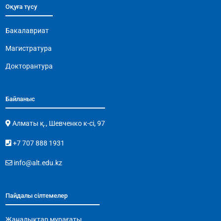
Оқуға түсу
Бакалавриат
Магистратура
Докторантура
Байланыс
Алматы қ., Шевченко к-сі, 97
+7 707 888 1931
info@alt.edu.kz
Пайдалы сілтемелер
Жаңалықтар мұрағаты