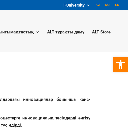
i-University
ынтымақтастық
ALT тұрақты даму
ALT Store
Open 
алдардағы инновациялар бойынша кейс-
цестерге инновациялық тәсілдерді енгізу
түсіндірді.