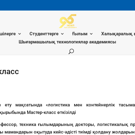
шілерге
Студенттерге
Ғылым
Халықаралық 
Шығармашылық технологиялар академиясы
класс
з ету мақсатында «логистика мен контейнерлік тасым
қырыбында Мастер-класс өткізілді
фессор, техника ғылымдарының докторы, логистикалық про
сы мамандарын оқытуда кейс-әдісті тиімді қолдану жолдарын 