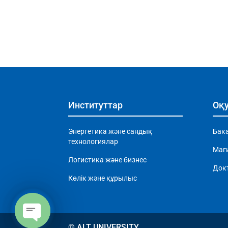
Институттар
Оқу
Энергетика және сандық
Бак
технологиялар
Маг
Логистика және бизнес
Док
Көлік және құрылыс
© ALT UNIVERSITY