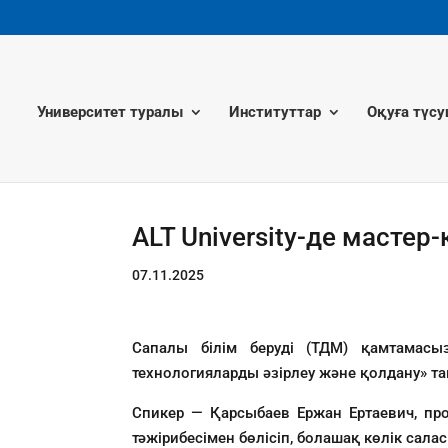
Университет туралы
Институттар
Оқуға түсу
ALT University-де мастер-
07.11.2025
Сапалы білім беруді (ТДМ) қамтамасы
технологияларды әзірлеу және қолдану» та
Спикер — Қарсыбаев Ержан Ертаевич, про
тәжірибесімен бөлісіп, болашақ көлік сала