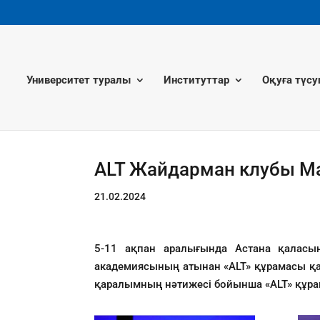
Университет туралы
Институттар
Оқуға түсу
ALT Жайдарман клубы М
21.02.2024
5-11 ақпан аралығында Астана қаласы
академиясының атынан «ALT» құрамасы қа
қаралымның нәтижесі бойынша «ALT» құр