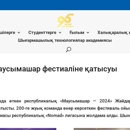
шілерге
Студенттерге
Ғылым
Халықаралық 
Шығармашылық технологиялар академиясы
аусымашар фестиаліне қатысуы
нда өткен республикалық «Маусымашар — 2024» Жайдар
тысты. 200-ге жуық команда өнер көрсеткен фестиваль ойы
амасы республикалық «Nomad» лигасына жолдама алды. Шын