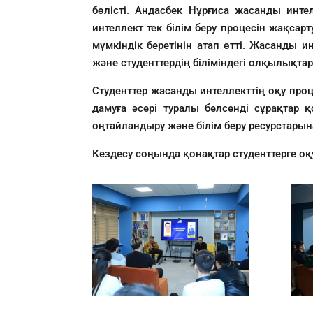
бөлісті. Андасбек Нұрғиса жасанды интел
интеллект тек білім беру процесін жақсарт
мүмкіндік беретінін атап өтті. Жасанды и
және студенттердің біліміндегі олқылықта
Студенттер жасанды интеллекттің оқу проц
дамуға әсері туралы белсенді сұрақтар 
оңтайландыру және білім беру ресурстарын
Кездесу соңында қонақтар студенттерге оқ