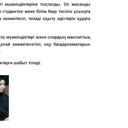
егі мүмкіндіктеріне тоқталды. Ол жасанды
 студентке жеке білім беру тәсілін ұсынуға
көмектесіп, тиімді оқыту әдістерін құруға
нылу мүмкіндіктері және олардың мансаптық
алай көмектесетіні, оқу бағдарламаларын
.
терге шабыт тіледі.