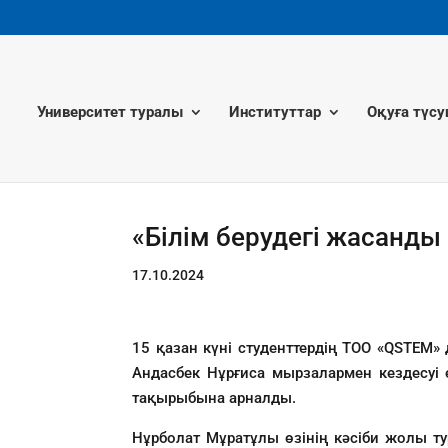
Университет туралы
Институттар
Оқуға түсу
«Білім берудегі жасанды 
17.10.2024
15 қазан күні студенттердің ТОО «QSTEM
Андасбек Нұрғиса мырзалармен кездесуі ө
тақырыбына арналды.
Нұрболат Мұратұлы өзінің кәсіби жолы т