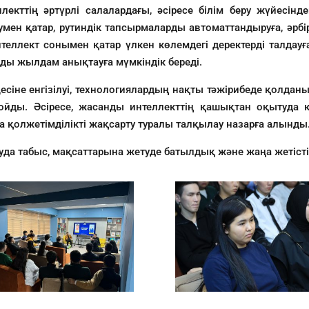
лекттің әртүрлі салалардағы, әсіресе білім беру жүйесінд
умен қатар, рутиндік тапсырмаларды автоматтандыруға, әрбір
нтеллект сонымен қатар үлкен көлемдегі деректерді талдауға 
рды жылдам анықтауға мүмкіндік береді.
есіне енгізілуі, технологиялардың нақты тәжірибеде қолда
қойды. Әсіресе, жасанды интеллекттің қашықтан оқытуда қ
а қолжетімділікті жақсарту туралы талқылау назарға алынды
уда табыс, мақсаттарына жетуде батылдық және жаңа жетістік