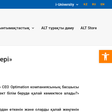
i-University
ынтымақтастық
ALT тұрақты даму
ALT Store
Open 
ері»
M» CEO Optimation компаниясының басшысы
ект білім беруде қалай көмектесе алады?»
рдан өткенін және оларды қалай жеңгенін