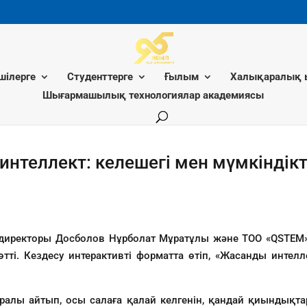
шілерге
Студенттерге
Ғылым
Халықаралық 
Шығармашылық технологиялар академиясы
интеллект: келешегі мен мүмкіндікт
» директоры Досболов Нұрболат Мұратұлы және ТОО «QSTE
тті. Кездесу интерактивті форматта өтіп, «Жасанды интелл
уралы айтып, осы салаға қалай келгенін, қандай қиындықта