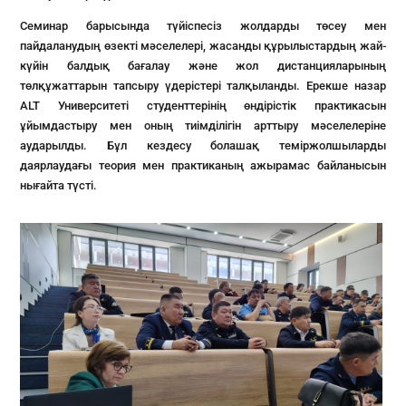
Семинар барысында түйіспесіз жолдарды төсеу мен
пайдаланудың өзекті мәселелері, жасанды құрылыстардың жай-
күйін балдық бағалау және жол дистанцияларының
төлқұжаттарын тапсыру үдерістері талқыланды. Ерекше назар
ALT Университеті студенттерінің өндірістік практикасын
ұйымдастыру мен оның тиімділігін арттыру мәселелеріне
аударылды. Бұл кездесу болашақ теміржолшыларды
даярлаудағы теория мен практиканың ажырамас байланысын
нығайта түсті.