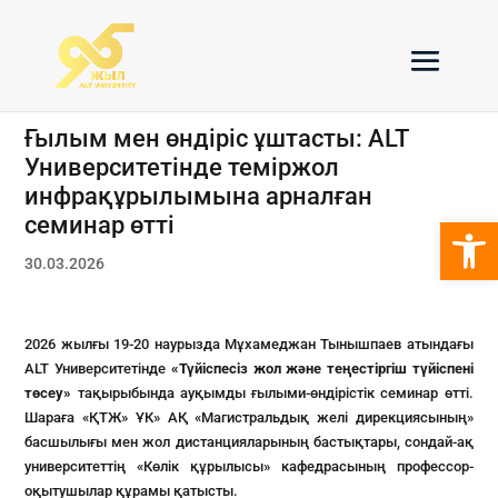
Ғылым мен өндіріс ұштасты: ALT
Университетінде теміржол
инфрақұрылымына арналған
Open 
семинар өтті
30.03.2026
2026 жылғы 19-20 наурызда Мұхамеджан Тынышпаев атындағы
ALT Университетінде
«Түйіспесіз жол және теңестіргіш түйіспені
төсеу»
тақырыбында ауқымды ғылыми-өндірістік семинар өтті.
Шараға «ҚТЖ» ҰК» АҚ «Магистральдық желі дирекциясының»
басшылығы мен жол дистанцияларының бастықтары, сондай-ақ
университеттің «Көлік құрылысы» кафедрасының профессор-
оқытушылар құрамы қатысты.