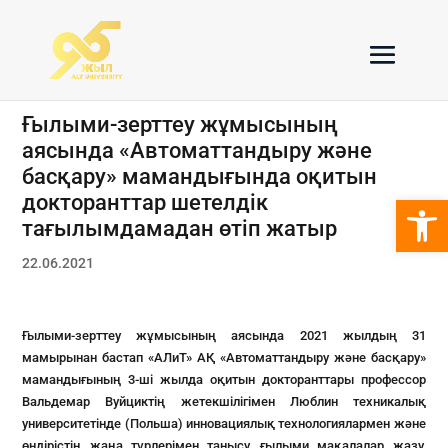
Ғылыми-зерттеу жұмысының
аясында «Автоматтандыру және
басқару» мамандығында оқитын
Open 
докторанттар шетелдік
тағылымдамадан өтіп жатыр
22.06.2021
Ғылыми-зерттеу жұмысының аясында 2021 жылдың 31
мамырынан бастап «АЛиТ» АҚ «Автоматтандыру және басқару»
мамандығының 3-ші жылда оқитын докторанттары профессор
Вальдемар Вуйциктің жетекшілігімен Люблин техникалық
университетінде (Польша) инновациялық технологиялармен және
өндірістің жаңа түрлерімен танысу, ғылыми мақалалар жазу,