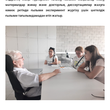
материалдар жинау және докторлық диссертациялар жазуға
көмек ретінде ғылыми эксперимент жүргізу үшін шетелдік
ғылыми тағылымдамадан өтіп жатыр.