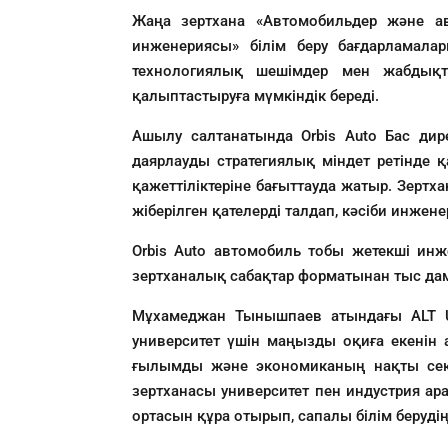
Жаңа зертхана «Автомобильдер және а
инженериясы» білім беру бағдарламал
технологиялық шешімдер мен жабдықта
қалыптастыруға мүмкіндік береді.
Ашылу салтанатында Orbis Auto Бас ди
даярлауды стратегиялық міндет ретінде 
қажеттіліктеріне бағыттауда жатыр. Зертх
жіберілген қателерді талдап, кәсіби инже
Orbis Auto автомобиль тобы жетекші инж
зертханалық сабақтар форматынан тыс дамы
Мұхамеджан Тынышпаев атындағы ALT Un
университет үшін маңызды оқиға екенін а
ғылымды және экономиканың нақты сек
зертханасы университет пен индустрия а
ортасын құра отырып, сапалы білім берудің