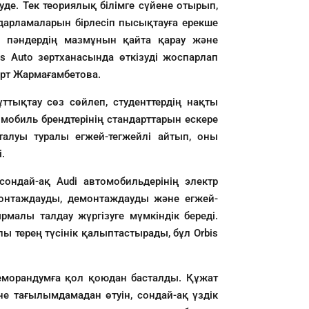
уде. Тек теориялық білімге сүйене отырып,
ғдарламаларын бірлесіп пысықтауға ерекше
, пәндердің мазмұнын қайта қарау және
is Auto зертханасында өткізуді жоспарлап
ерт Жармағамбетова.
ттықтау сөз сөйлеп, студенттердің нақты
мобиль брендтерінің стандарттарын ескере
талуы туралы егжей-тегжейлі айтып, оны
.
сондай-ақ Audi автомобильдерінің электр
 монтаждауды, демонтаждауды және егжей-
рмалы талдау жүргізуге мүмкіндік береді.
ы терең түсінік қалыптастырады, бұл Orbis
меморандумға қол қоюдан басталды. Құжат
е тағылымдамадан өтуін, сондай-ақ үздік