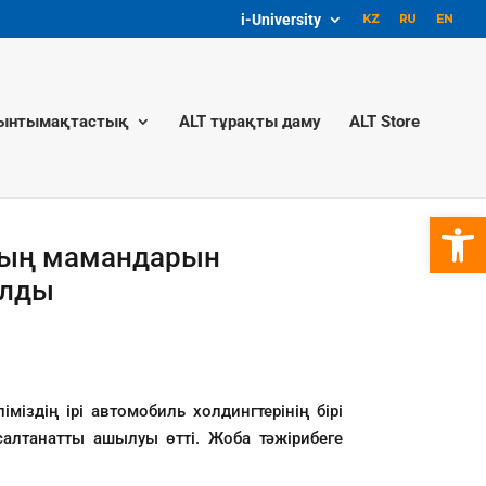
i-University
ынтымақтастық
ALT тұрақты даму
ALT Store
Open 
ының мамандарын
ылды
здің ірі автомобиль холдингтерінің бірі
салтанатты ашылуы өтті. Жоба тәжірибеге