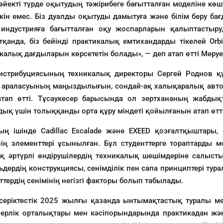
йекті түрде оқытудың тәжірибеге бағытталған моделіне көш
мкін емес. Біз дуалды оқытуды дамытуға және білім беру ба
 индустрияға бағытталған оқу жоспарларын қалыптастыру
тқанда, біз бейінді практикалық емтихандарды тікелей Orb
икалық дағдыларын көрсететін болады», — деп атап өтті Меру
дистрибуциясының техникалық директоры Сергей Роднов құ
рте араласуының маңыздылығын, сондай-ақ халықаралық авто
атап өтті. Тұсаукесер барысында ол зертхананың жабдық
ық үшін толыққанды орта құру міндеті қойылғанын атап өтті
ның ішінде Cadillac Escalade және EXEED қозғалтқыштары, 
ің элементтері ұсынылған. Бұл студенттерге тораптарды
ақ әртүрлі өндірушілердің техникалық шешімдеріне салысты
дердің конструкциясы, сенімділік пен сапа принциптері турал
тердің сенімінің негізгі факторы болып табылады.
ғы серіктестік 2025 жылғы қазанда ынтымақтастық туралы 
илерлік орталықтары мен кәсіпорындарында практикадан жән