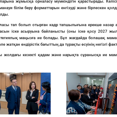
яларына жұмысқа орналасу мүмкіндігін қарастырады. Келіс
манауи білім беру форматтарын енгізуді және бірлескен қо
олды.
аласы тап болып отырған кадр тапшылығына ерекше назар 
сын іске асыруына байланысты (оны іске қосу 2027 жылға
ратегиялық маңызға ие болады. Бұл жағдайда болашақ ма
е жатқан өндірістік бағыттың да тұрақты өсуінің негізгі фа
сы жолдағы кезекті қадам және нарықта сұранысқа ие мам