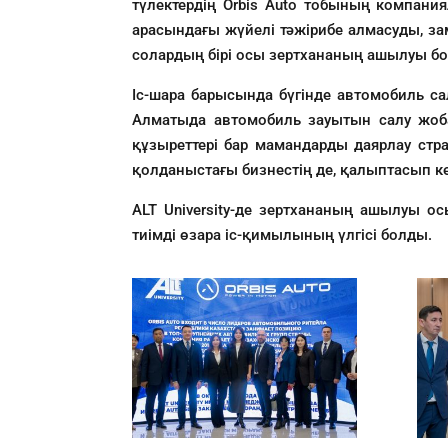
түлектердің Orbis Auto тобының компани
арасындағы жүйелі тәжірибе алмасуды, за
солардың бірі осы зертхананың ашылуы б
Іс-шара барысында бүгінде автомобиль с
Алматыда автомобиль зауытын салу жоба
құзыреттері бар мамандарды даярлау ст
қолданыстағы бизнестің де, қалыптасып кел
ALT University-де зертхананың ашылуы о
тиімді өзара іс-қимылының үлгісі болды.