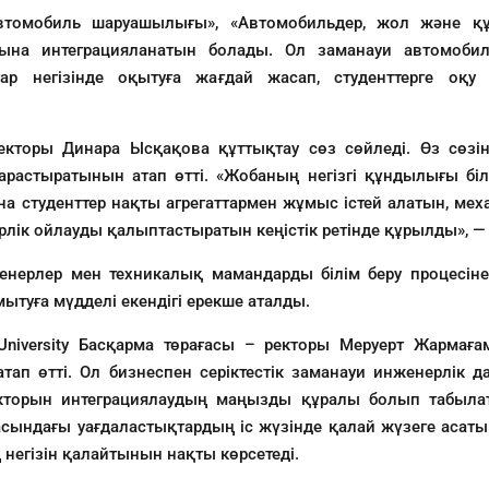
втомобиль шаруашылығы», «Автомобильдер, жол және 
арына интеграцияланатын болады. Ол заманауи автомоби
р негізінде оқытуға жағдай жасап, студенттерге оқу 
ректоры Динара Ысқақова құттықтау сөз сөйледі. Өз сөз
қарастыратынын атап өтті. «Жобаның негізгі құндылығы бі
ана студенттер нақты агрегаттармен жұмыс істей алатын, м
нерлік ойлауды қалыптастыратын кеңістік ретінде құрылды», —
енерлер мен техникалық мамандарды білім беру процесіне т
туға мүдделі екендігі ерекше аталды.
iversity Басқарма төрағасы – ректоры Меруерт Жармаға
тап өтті. Ол бизнеспен серіктестік заманауи инженерлік да
торын интеграциялаудың маңызды құралы болып табылаты
расындағы уағдаластықтардың іс жүзінде қалай жүзеге аса
 негізін қалайтынын нақты көрсетеді.