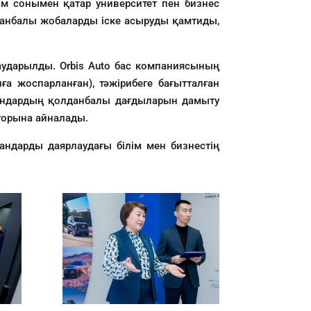
ім сонымен қатар университет пен бизнес
лданбалы жобаларды іске асыруды қамтиды,
аударылды. Orbis Auto бас компаниясының
 жоспарланған), тәжірибеге бағытталған
мандардың қолданбалы дағдыларын дамыту
кторына айналады.
андарды даярлаудағы білім мен бизнестің