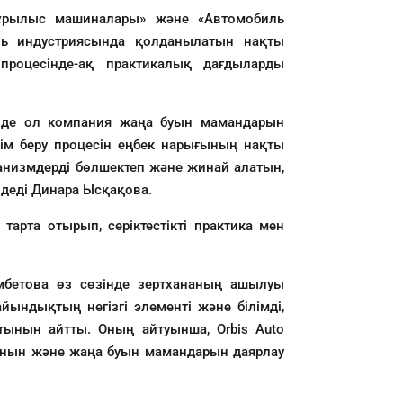
құрылыс машиналары» және «Автомобиль
ль индустриясында қолданылатын нақты
процесінде-ақ практикалық дағдыларды
інде ол компания жаңа буын мамандарын
лім беру процесін еңбек нарығының нақты
еханизмдерді бөлшектеп және жинай алатын,
 деді Динара Ысқақова.
арта отырып, серіктестікті практика мен
мбетова өз сөзінде зертхананың ашылуы
йындықтың негізгі элементі және білімді,
нын айтты. Оның айтуынша, Orbis Auto
тынын және жаңа буын мамандарын даярлау