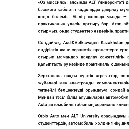
«Өз миссиясы аясында ALT Университеті дә
бәсекеге қабілетті кадрларды даярлау мү
көңіл бөлеміз. Біздің жоспарымызда —
практиканың үлесін арттыру бар. Атап ай
отырмыз, онда студенттер өздерінің практ
Сондай-ақ, Audi&Volkswagen Kazakhstan 
өндірістік және сервистік процестерге е
отырып мамандар даярлау қажеттілігін 
қалыптастыру кезінде практикалық дайынд
Зертханада нақты күштік агрегаттар, со
жүйелері мен электронды компоненттерін
тегжейлі бөлшектеуді орындауға, сондай-
Мұндай тәсіл білім алушыларда автомобиль
Auto автомобиль тобының сервисіне клиент
Orbis Auto мен ALT University арасында
студенттердің автомобиль холдингінің д