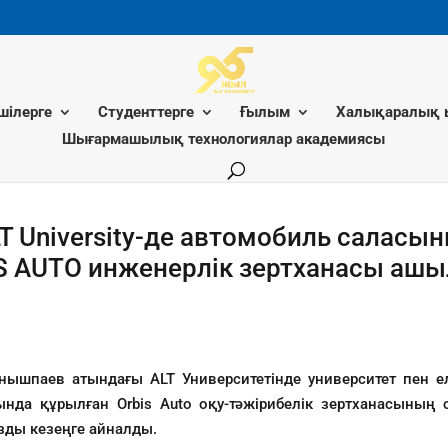
шілерге
Студенттерге
Ғылым
Халықаралық 
Шығармашылық технологиялар академиясы
LT University-де автомобиль салас
IS AUTO инженерлік зертханасы аш
паев атындағы ALT Университетінде университет пен елімі
сында құрылған Orbis Auto оқу-тәжірибелік зертханасының 
зды кезеңге айналды.