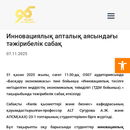
Инновациялық апталық аясындағы
тәжірибелік сабақ
07.11.2025
Open 
31 қазан 2025 жылы, сағат 11:30-да, О507 аудиториясында
«Басқару экономикасы» пәні бойынша «Инновациялық тәсілге
негізделген өндірістің экономикалық тиімділігі (ТДМ бойынша).»
тақырыбында тәжірибелік сабақ өткізілді.
Сабақты «Көлік қызметтері және бизнес» кафедрасының
қауымдастырылған-профессор ALT Сугурова А.Ж. және
АПСМ(ААХ)-23-1 топтарының студенттерімен бірге жүргізді.
Бұл тақырыпты оқу барысында студенттер
инновациялық