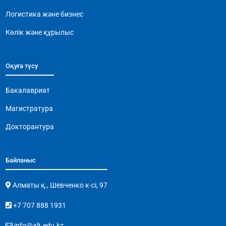
k
Логистика және бизнес
Көлік және құрылыс
Оқуға түсу
Бакалавриат
Магистратура
Докторантура
Байланыс
Алматы қ., Шевченко к-сі, 97
+7 707 888 1931
info@alt.edu.kz