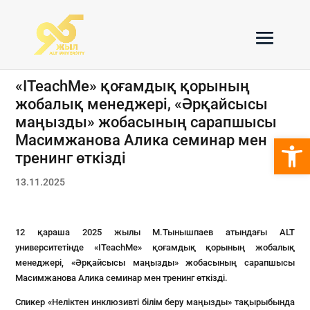
«ITeachMe» қоғамдық қорының
жобалық менеджері, «Әрқайсысы
маңызды» жобасының сарапшысы
Open 
Масимжанова Алика семинар мен
тренинг өткізді
13.11.2025
12 қараша 2025 жылы М.Тынышпаев атындағы ALT
университетінде «ITeachMe» қоғамдық қорының жобалық
менеджері, «Әрқайсысы маңызды» жобасының сарапшысы
Масимжанова Алика семинар мен тренинг өткізді.
Спикер «Неліктен инклюзивті білім беру маңызды» тақырыбында