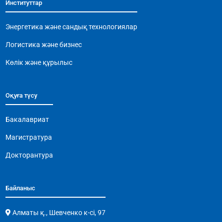
Институттар
o
p
m
n
o
p
k
Энергетика және сандық технологиялар
k
Логистика және бизнес
Көлік және құрылыс
Оқуға түсу
Бакалавриат
Магистратура
Докторантура
Байланыс
Алматы қ., Шевченко к-сі, 97