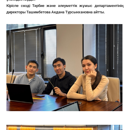
Кіріспе сөзді Тәрбие және әлеуметтік жұмыс департаментінің
директоры Ташимбетова Акдана Турсынхановна айтты.