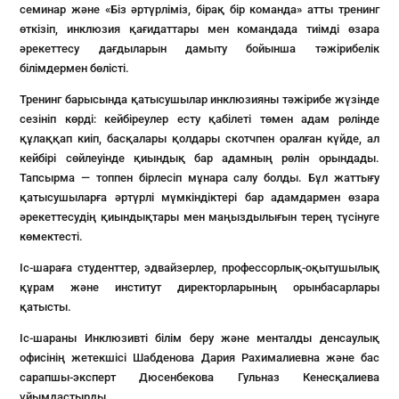
семинар және «Біз әртүрліміз, бірақ бір команда» атты тренинг
өткізіп, инклюзия қағидаттары мен командада тиімді өзара
әрекеттесу дағдыларын дамыту бойынша тәжірибелік
білімдермен бөлісті.
Тренинг барысында қатысушылар инклюзияны тәжірибе жүзінде
сезініп көрді: кейбіреулер есту қабілеті төмен адам рөлінде
құлаққап киіп, басқалары қолдары скотчпен оралған күйде, ал
кейбірі сөйлеуінде қиындық бар адамның рөлін орындады.
Тапсырма — топпен бірлесіп мұнара салу болды. Бұл жаттығу
қатысушыларға әртүрлі мүмкіндіктері бар адамдармен өзара
әрекеттесудің қиындықтары мен маңыздылығын терең түсінуге
көмектесті.
Іс-шараға студенттер, эдвайзерлер, профессорлық-оқытушылық
құрам және институт директорларының орынбасарлары
қатысты.
Іс-шараны Инклюзивті білім беру және менталды денсаулық
офисінің жетекшісі Шабденова Дария Рахималиевна және бас
сарапшы-эксперт Дюсенбекова Гульназ Кенесқалиева
ұйымдастырды.