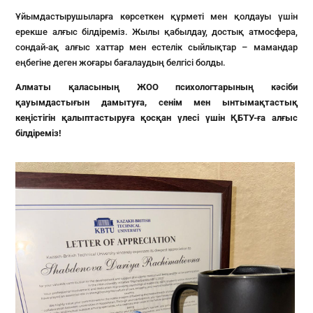
Ұйымдастырушыларға көрсеткен құрметі мен қолдауы үшін
ерекше алғыс білдіреміз. Жылы қабылдау, достық атмосфера,
сондай-ақ алғыс хаттар мен естелік сыйлықтар – мамандар
еңбегіне деген жоғары бағалаудың белгісі болды.
Алматы қаласының ЖОО психологтарының кәсіби
қауымдастығын дамытуға, сенім мен ынтымақтастық
кеңістігін қалыптастыруға қосқан үлесі үшін ҚБТУ-ға алғыс
білдіреміз!