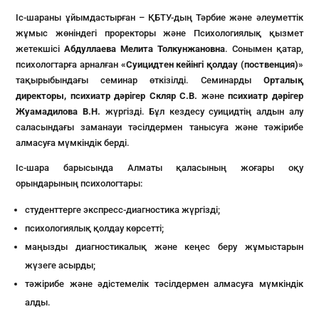
Іс-шараны ұйымдастырған – ҚБТУ-дың Тәрбие және әлеуметтік
жұмыс жөніндегі проректоры және Психологиялық қызмет
жетекшісі
Абдуллаева Мелита Толкунжановна
. Сонымен қатар,
психологтарға арналған
«Суицидтен кейінгі қолдау (поственция)»
тақырыбындағы семинар өткізілді. Семинарды
Орталық
директоры, психиатр дәрігер Скляр С.В.
және
психиатр дәрігер
Жуамадилова В.Н.
жүргізді. Бұл кездесу суицидтің алдын алу
саласындағы заманауи тәсілдермен танысуға және тәжірибе
алмасуға мүмкіндік берді.
Іс-шара барысында Алматы қаласының жоғары оқу
орындарының психологтары:
студенттерге экспресс-диагностика жүргізді;
психологиялық қолдау көрсетті;
маңызды диагностикалық және кеңес беру жұмыстарын
жүзеге асырды;
тәжірибе және әдістемелік тәсілдермен алмасуға мүмкіндік
алды.