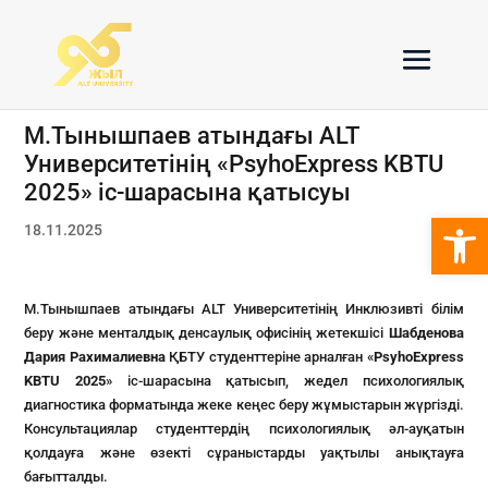
М.Тынышпаев атындағы ALT
Университетінің «PsyhoExpress KBTU
2025» іс-шарасына қатысуы
Open 
18.11.2025
М.Тынышпаев атындағы ALT Университетінің Инклюзивті білім
беру және менталдық денсаулық офисінің жетекшісі
Шабденова
Дария Рахималиевна
ҚБТУ студенттеріне арналған «
PsyhoExpress
KBTU 2025
» іс-шарасына қатысып, жедел психологиялық
диагностика форматында жеке кеңес беру жұмыстарын жүргізді.
Консультациялар студенттердің психологиялық әл-ауқатын
қолдауға және өзекті сұраныстарды уақтылы анықтауға
бағытталды.