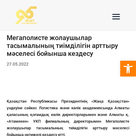
Мегаполисте жолаушылар
тасымалының тиімділігін арттыру
мәселесі бойынша кездесу
Open 
27.05.2022
Қазақстан Республикасы Президентінің «Жаңа Қазақстан»
үндеуіне сәйкес Логистика және көлік академиясында Алматы
қаласының қоғамдық көлік директорларымен және Алматы қ.
«Атамекен» ҰКП филиалының директорымен Мегаполисте
жолаушылар тасымалының тиімділігін арттыру мәселесі
бойынша нәтижелі кездесу өтті.