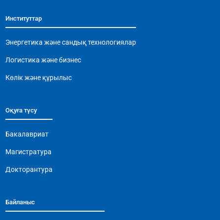
b
A
a
Li
Институттар
o
p
m
n
o
p
k
Энергетика және сандық технологиялар
k
Логистика және бизнес
Көлік және құрылыс
Оқуға түсу
Бакалавриат
Магистратура
Докторантура
Байланыс