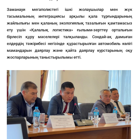
Заманауи мегаполистегі ішкі жолаушылар мен жүк
тасымалының интеграциясы арқылы қала тұрғындарының
жайлылығы мен қаланың экологиялық тазалығын қамтамасыз
ету үшін «Қалалық логистика» ғылыми-зерттеу орталығын
бірлесіп құру мәселелері талқыланды. Сондай-ақ дамыған
елдердің тәжірибесі негізінде құрастырылған автомобиль көлігі
мамандарын даярлау және қайта даярлау курстарының оқу
жоспарларының таныстырылымы өтті.