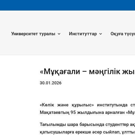
Университет туралы
Институттар
Оқуға түсу
«Мұқағали – мәңгілік жы
30.01.2026
«Көлік және құрылыс» институтында ст
Мақатаевтың 95 жылдығына арналған «Мұқа
Тағылымды шара барысында студенттер ақ
қатысушыларға ерекше әсер сыйлап, ұлтт