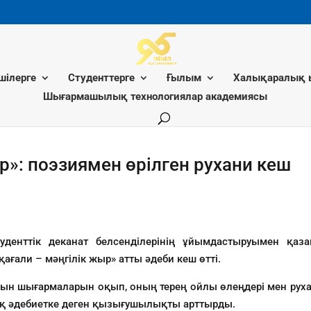
шілерге
Студенттерге
Ғылым
Халықаралық 
Шығармашылық технологиялар академиясы
р»: поэзиямен өрілген рухани кеш
уденттік деканат белсенділерінің ұйымдастыруымен қаза
ғали – мәңгілік жыр» атты әдеби кеш өтті.
ын шығармаларын оқып, оның терең ойлы өлеңдері мен рухан
ық әдебиетке деген қызығушылықты арттырды.