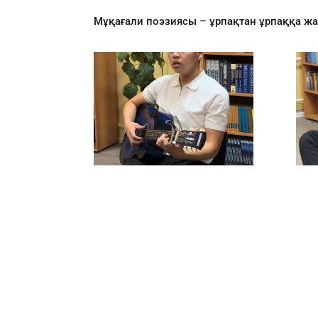
Мұқағали поэзиясы – ұрпақтан ұрпаққа жа