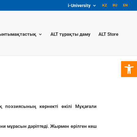
i-University
ынтымақтастық
ALT тұрақты даму
ALT Store
Open 
қ поэзиясының көрнекті өкілі Мұқағали
и мұрасын дәріптеді. Жырмен өрілген кеш