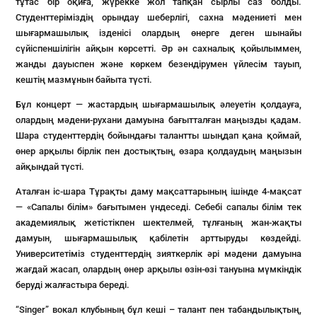
тұтас бір оқиға, жүрекке жол тапқан сырлы саз болды.
Студенттеріміздің орындау шеберлігі, сахна мәдениеті мен
шығармашылық ізденісі олардың өнерге деген шынайы
сүйіспеншілігін айқын көрсетті. Әр ән сахналық қойылыммен,
жанды дауыспен және көркем безендірумен үйлесім тауып,
кештің мазмұнын байыта түсті.
Бұл концерт — жастардың шығармашылық әлеуетін қолдауға,
олардың мәдени-рухани дамуына бағытталған маңызды қадам.
Шара студенттердің бойындағы талантты шыңдап қана қоймай,
өнер арқылы бірлік пен достықтың, өзара қолдаудың маңызын
айқындай түсті.
Аталған іс-шара Тұрақты даму мақсаттарының ішінде 4-мақсат
— «Сапалы білім» бағытымен үндеседі. Себебі сапалы білім тек
академиялық жетістікпен шектелмей, тұлғаның жан-жақты
дамуын, шығармашылық қабілетін арттыруды көздейді.
Университетіміз студенттердің зияткерлік әрі мәдени дамуына
жағдай жасап, олардың өнер арқылы өзін-өзі тануына мүмкіндік
беруді жалғастыра береді.
“Singer” вокал клубының бұл кеші – талант пен табандылықтың,