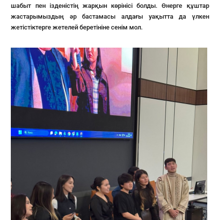
шабыт пен ізденістің жарқын көрінісі болды. Өнерге құштар
жастарымыздың әр бастамасы алдағы уақытта да үлкен
жетістіктерге жетелей беретініне сенім мол.