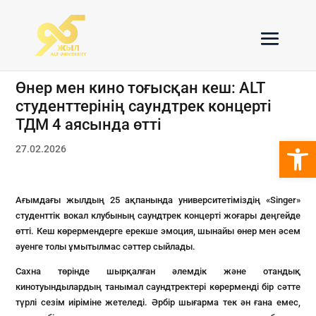
Өнер мен кино тоғысқан кеш: ALT
студенттерінің саундтрек концерті
ТДМ 4 аясында өтті
Open 
27.02.2026
Ағымдағы жылдың 25 ақпанында университетіміздің «Singer»
студенттік вокал клубының саундтрек концерті жоғары деңгейде
өтті. Кеш көрермендерге ерекше эмоция, шынайы өнер мен әсем
әуенге толы ұмытылмас сәттер сыйлады.
Сахна төрінде шырқалған әлемдік және отандық
кинотуындылардың танымал саундтректері көрерменді бір сәтте
түрлі сезім иіріміне жетеледі. Әрбір шығарма тек ән ғана емес,