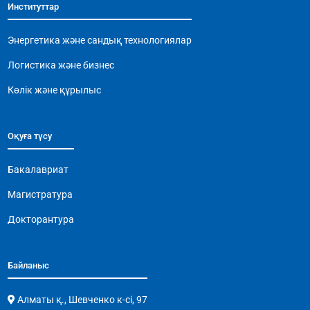
Институттар
o
p
m
n
o
p
k
Энергетика және сандық технологиялар
k
Логистика және бизнес
Көлік және құрылыс
Оқуға түсу
Бакалавриат
Магистратура
Докторантура
Байланыс
Алматы қ., Шевченко к-сі, 97