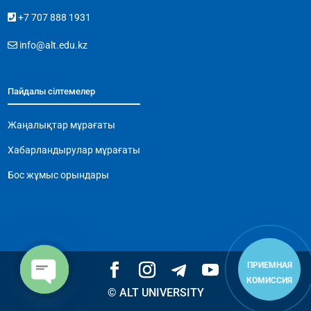
+7 707 888 1931
info@alt.edu.kz
Пайдалы сілтемелер
Жаңалықтар мұрағаты
Хабарландырулар мұрағаты
Бос жұмыс орындары
ПРИЕМНАЯ
КОМИССИЯ
© ALT UNIVERSITY
Open
chaty