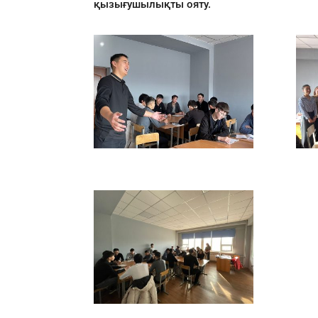
қызығушылықты ояту.