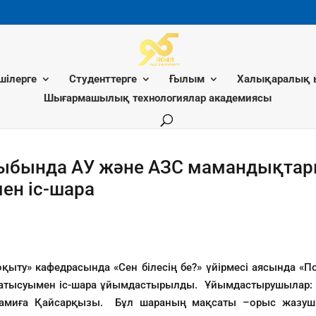
шілерге
Студенттерге
Ғылым
Халықаралық 
Шығармашылық технологиялар академиясы
ыбында АУ және АЗС мамандықтар
ен іс-шара
қыту» кафедрасында «Сен білесің бе?» үйірмесі аясында 
 қатысуымен іс-шара ұйымдастырылды. Ұйымдастырушылар: 
 Самиға Қайсарқызы. Бұл шараның мақсаты –орыс жазу