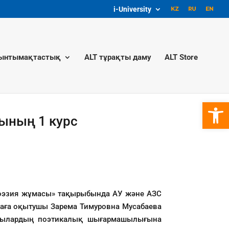
i-University
ынтымақтастық
ALT тұрақты даму
ALT Store
Open 
ының 1 курс
«Поэзия жұмасы» тақырыбында АУ және АЗС
аға оқытушы Зарема Тимуровна Мусабаева
шылардың поэтикалық шығармашылығына