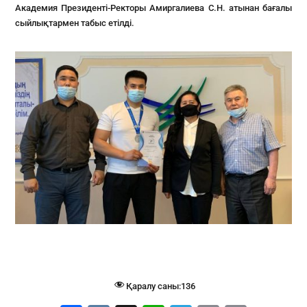
Академия Президенті-Ректоры Амиргалиева С.Н. атынан бағалы
сыйлықтармен табыс етілді.
Қаралу саны:
136