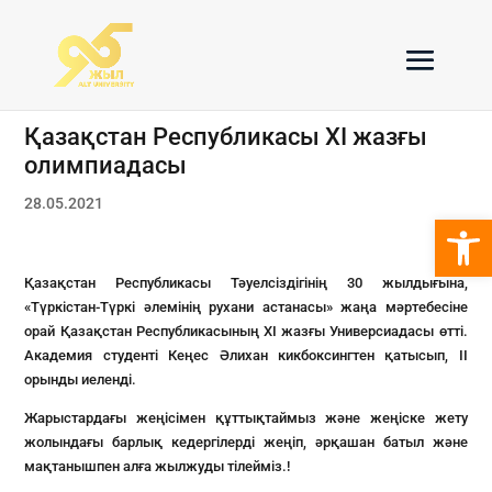
Қазақстан Республикасы XI жазғы
олимпиадасы
28.05.2021
Open 
Қазақстан Республикасы Тәуелсіздігінің 30 жылдығына,
«Түркістан-Түркі әлемінің рухани астанасы» жаңа мәртебесіне
орай Қазақстан Республикасының XI жазғы Универсиадасы өтті.
Академия студенті Кеңес Әлихан кикбоксингтен қатысып, ІІ
орынды иеленді.
Жарыстардағы жеңісімен құттықтаймыз және жеңіске жету
жолындағы барлық кедергілерді жеңіп, әрқашан батыл және
мақтанышпен алға жылжуды тілейміз.!