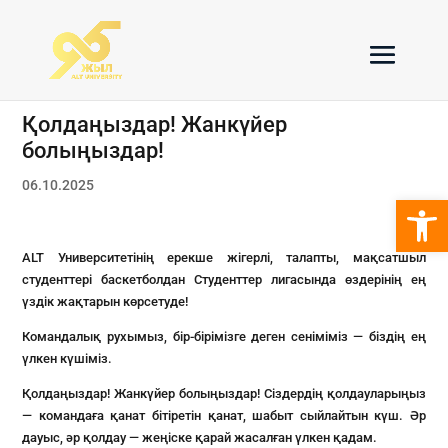
Қолдаңыздар! Жанкүйер
болыңыздар!
06.10.2025
Open 
ALT Университетінің ерекше жігерлі, талапты, мақсатшыл
студенттері баскетболдан Студенттер лигасында өздерінің ең
үздік жақтарын көрсетуде!
Командалық рухымыз, бір-бірімізге деген сеніміміз — біздің ең
үлкен күшіміз.
Қолдаңыздар! Жанкүйер болыңыздар! Сіздердің қолдауларыңыз
— командаға қанат бітіретін қанат, шабыт сыйлайтын күш. Әр
дауыс, әр қолдау — жеңіске қарай жасалған үлкен қадам.