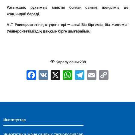
Ұжымдық рухымыз мықты болған сайын, жеңісіміз де
жақындай береді.
ALT Университетінің студенттері — алға! Біз біргеміз, біз жеңеміз!
Университетіміздің даңқын бірге шығарайық!
Қаралу саны:
238
F
V
X
W
T
E
C
a
K
h
el
m
o
c
at
e
ai
p
e
s
gr
l
y
b
A
a
Li
Институттар
o
p
m
n
o
p
k
Энергетика және сандық технологиялар