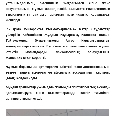
ұстанымдарымен, эмоциялық жағдайымен және жеке
ресурстарымен жұмыс жасап, кәсіби қызметте психологиялық
тұрақтылықты сақтауға арналған практикалық құралдарды
меңгерді.
Іс-шараға университет қызметкерлерімен қатар
Студенттер
үйлерінің Койшибаева Жулдыз Кадыровна, Калкеева Толкын
Тайтолеуовна, Жаксылыкова Аягоз Курмангазыкызы
меңгерушілері
қатысты. Бұл білім алушылармен тікелей жұмыс
істейтін мамандардың психологиялық әл-ауқатының
маңыздылығын көрсетті.
Жұмыс барысында
арт-терапия әдістері
және диагностика мен
өзін-өзі тануға арналған
метафоралық ассоциативті карталар
(МАК)
қолданылды.
Мұндай тренингтер ұжымдағы жағымды психологиялық ахуалды
қалыптастыруға және қызметкерлердің кәсіби тиімділігін
арттыруға ықпал етеді.