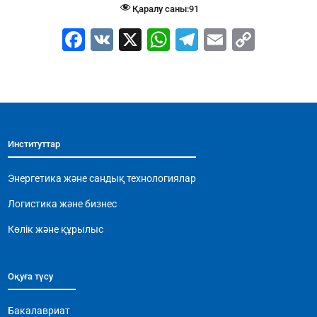
Қаралу саны:
91
F
V
X
W
T
E
C
a
K
h
el
m
o
c
at
e
ai
p
e
s
gr
l
y
b
A
a
Li
Институттар
o
p
m
n
o
p
k
Энергетика және сандық технологиялар
k
Логистика және бизнес
Көлік және құрылыс
Оқуға түсу
Бакалавриат