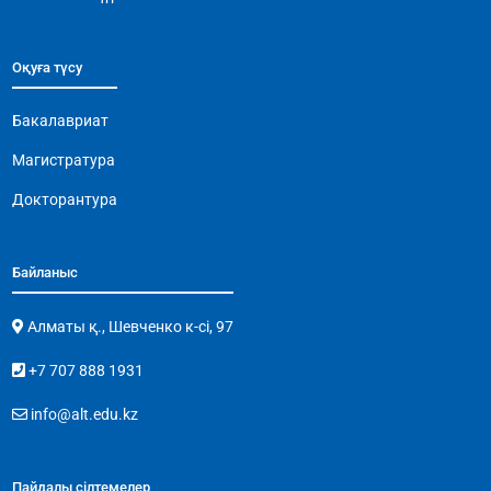
Оқуға түсу
Бакалавриат
Магистратура
Докторантура
Байланыс
Алматы қ., Шевченко к-сі, 97
+7 707 888 1931
info@alt.edu.kz
Пайдалы сілтемелер