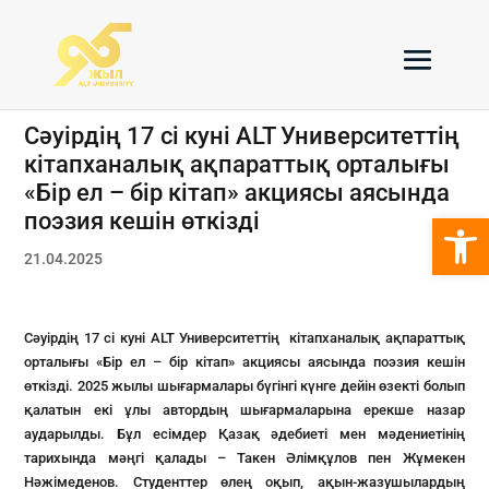
Сәуірдің 17 сі куні ALT Университеттің
кітапханалық ақпараттық орталығы
«Бір ел – бір кітап» акциясы аясында
Open 
поэзия кешін өткізді
21.04.2025
Сәуірдің 17 сі куні ALT Университеттің кітапханалық ақпараттық
орталығы «Бір ел – бір кітап» акциясы аясында поэзия кешін
өткізді. 2025 жылы шығармалары бүгінгі күнге дейін өзекті болып
қалатын екі ұлы автордың шығармаларына ерекше назар
аударылды. Бұл есімдер Қазақ әдебиеті мен мәдениетінің
тарихында мәңгі қалады – Такен Әлімқұлов пен Жұмекен
Нәжімеденов. Студенттер өлең оқып, ақын-жазушылардың