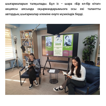
шығармаларын талқылады. Бұл іс – шара «Бір ел-бір кітап»
акциясы аясында оқырмандарымызға осы екі талантты
автордың шығармалар әлеміне енуге мүмкіндік берді.