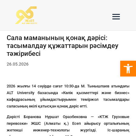
Сала маманының қонақ дәрісі:
тасымалдау құжаттарын рәсімдеу
тәжірибесі
Open 
26.05.2026
2026 жылғы 14 сәуірде сағат 10:30-да М. Тынышпаев атындағы
ALT University базасында «Көлік қызметтері және бизнес»
кафедрасының ұйымдастыруымен теміржол тасымалдары
саласының өкілі қатысқан қонақ дәріс өтті.
Дәрісті Боранова Нуршат Оразбековна — «КТЖ Грузовые
перевозки» ЖШС (Алматы қ.) Есеп айырысу орталығының
жетекші инженер-технологы жүргізді. Іс-шараның