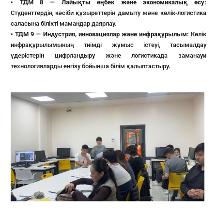
• ТДМ 8 — Лайықты еңбек және экономикалық өсу:
Студенттердің кәсіби құзыреттерін дамыту және көлік-логистика
саласына білікті мамандар даярлау.
• ТДМ 9 — Индустрия, инновациялар және инфрақұрылым:
Көлік
инфрақұрылымының тиімді жұмыс істеуі, тасымалдау
үдерістерін цифрландыру және логистикада заманауи
технологияларды енгізу бойынша білім қалыптастыру.