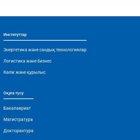
c
at
e
ai
p
e
s
gr
l
y
b
A
a
Li
Институттар
o
p
m
n
o
p
k
Энергетика және сандық технологиялар
k
Логистика және бизнес
Көлік және құрылыс
Оқуға түсу
Бакалавриат
Магистратура
Докторантура