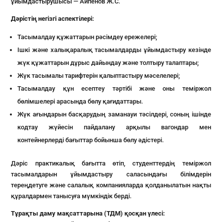
ұйымдастырушысы — Айпенов Ж.С.
Дәрістің негізгі аспектілері:
Тасымалдау құжаттарын рәсімдеу ережелері;
Ішкі және халықаралық тасымалдарды ұйымдастыру кезінде
жүк құжаттарын дұрыс дайындау және толтыру талаптары;
Жүк тасымалы тарифтерін қалыптастыру мәселелері;
Тасымалдау құн есептеу тәртібі және оны теміржол
бөлімшелері арасында бөлу қағидаттары.
Жүк ағындарын басқарудың заманауи тәсілдері, соның ішінде
кодтау жүйесін пайдалану арқылы вагондар мен
контейнерлерді бағыттар бойынша бөлу әдістері.
Дәріс практикалық бағытта өтіп, студенттердің теміржол
тасымалдарын ұйымдастыру саласындағы білімдерін
тереңдетуге және салалық компанияларда қолданылатын нақты
құралдармен танысуға мүмкіндік берді.
Тұрақты даму мақсаттарына (ТДМ) қосқан үлесі: