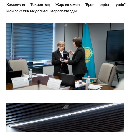
Кемелұлы Тоқаевтың Жарлығымен “Ерен еңбегі үшін”
мемлекеттік медалімен марапатталды.