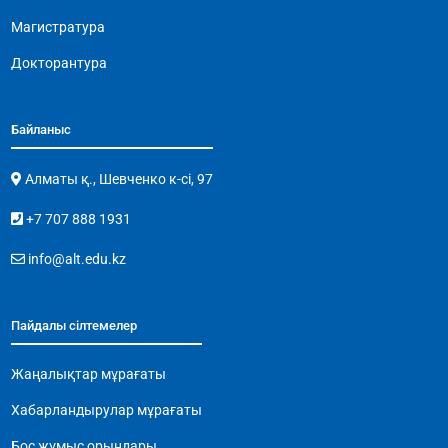
Магистратура
Докторантура
Байланыс
Алматы қ., Шевченко к-сі, 97
+7 707 888 1931
info@alt.edu.kz
Пайдалы сілтемелер
Жаңалықтар мұрағаты
Хабарландырулар мұрағаты
Бос жұмыс орындары