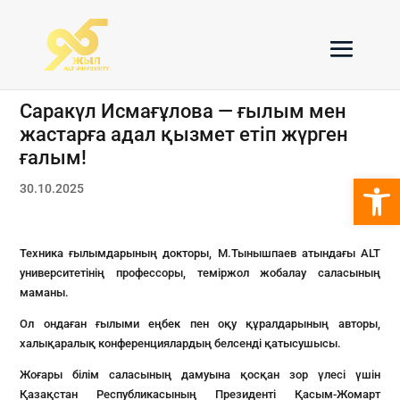
Саракүл Исмағұлова — ғылым мен
жастарға адал қызмет етіп жүрген
ғалым!
Open 
30.10.2025
Техника ғылымдарының докторы, М.Тынышпаев атындағы ALT
университетінің профессоры, теміржол жобалау саласының
маманы.
Ол ондаған ғылыми еңбек пен оқу құралдарының авторы,
халықаралық конференциялардың белсенді қатысушысы.
Жоғары білім саласының дамуына қосқан зор үлесі үшін
Қазақстан Республикасының Президенті Қасым-Жомарт