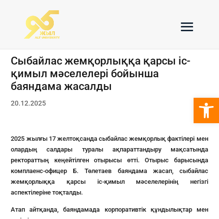
Сыбайлас жемқорлыққа қарсы іс-
қимыл мәселелері бойынша
баяндама жасалды
Open 
20.12.2025
2025 жылғы 17 желтоқсанда сыбайлас жемқорлық фактілері мен
олардың салдары туралы ақпараттандыру мақсатында
ректораттың кеңейтілген отырысы өтті. Отырыс барысында
комплаенс-офицер Б. Төлетаев баяндама жасап, сыбайлас
жемқорлыққа қарсы іс-қимыл мәселелерінің негізгі
аспектілеріне тоқталды.
Атап айтқанда, баяндамада корпоративтік құндылықтар мен