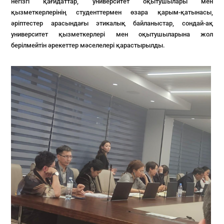
негізгі қағидаттар, университет оқытушылары мен
қызметкерлерінің студенттермен өзара қарым-қатынасы,
әріптестер арасындағы этикалық байланыстар, сондай-ақ
университет қызметкерлері мен оқытушыларына жол
берілмейтін әрекеттер мәселелері қарастырылды.