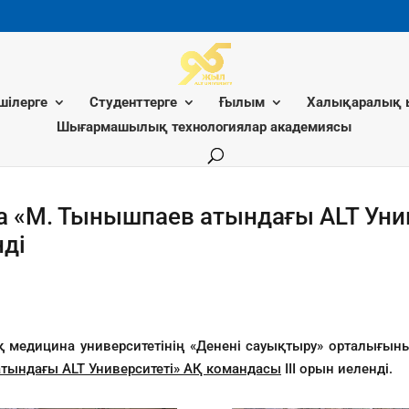
шілерге
Студенттерге
Ғылым
Халықаралық 
Шығармашылық технологиялар академиясы
а «М. Тынышпаев атындағы ALT Уни
нді
 медицина университетінің «Денені сауықтыру» орталығы
атындағы
ALT Университеті» АҚ командасы
III орын иеленді.