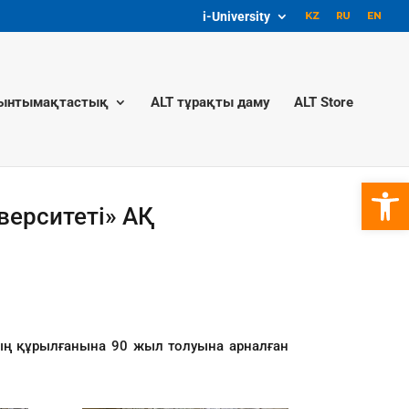
i-University
ынтымақтастық
ALT тұрақты даму
ALT Store
Open 
верситеті» АҚ
ның құрылғанына 90 жыл толуына арналған