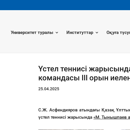
Университет туралы
Институттар
Оқуға түсу
Үстел теннисі жарысынд
командасы III орын иеле
25.04.2025
С.Ж. Асфендияров атындағы Қазақ Ұлттық
үстел теннисі жарысында
«М. Тынышпаев 