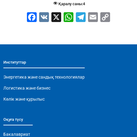
Қаралу саны:
4
F
V
X
W
T
E
C
a
K
h
el
m
o
c
at
e
ai
p
e
s
gr
l
y
b
A
a
Li
Институттар
o
p
m
n
o
p
k
Энергетика және сандық технологиялар
k
Логистика және бизнес
Көлік және құрылыс
Оқуға түсу
Бакалавриат