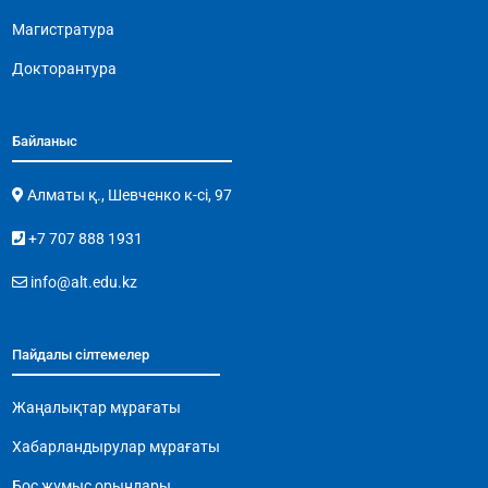
Магистратура
Докторантура
Байланыс
Алматы қ., Шевченко к-сі, 97
+7 707 888 1931
info@alt.edu.kz
Пайдалы сілтемелер
Жаңалықтар мұрағаты
Хабарландырулар мұрағаты
Бос жұмыс орындары