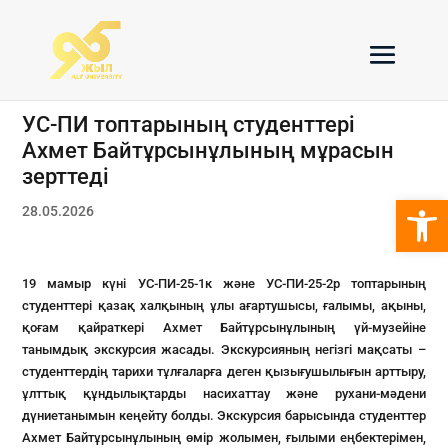
УС-ПИ топтарының студенттері
Ахмет Байтұрсынұлының мұрасын
зерттеді
Open 
28.05.2026
19 мамыр күні УС-ПИ-25-1к және УС-ПИ-25-2р топтарының
студенттері қазақ халқының ұлы ағартушысы, ғалымы, ақыны,
қоғам қайраткері Ахмет Байтұрсынұлының үй-музейіне
танымдық экскурсия жасады. Экскурсияның негізгі мақсаты –
студенттердің тарихи тұлғаларға деген қызығушылығын арттыру,
ұлттық құндылықтарды насихаттау және рухани-мәдени
дүниетанымын кеңейту болды. Экскурсия барысында студенттер
Ахмет Байтұрсынұлының өмір жолымен, ғылыми еңбектерімен,