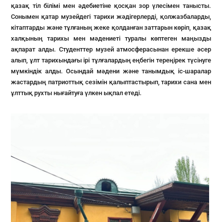
қазақ тіл білімі мен әдебиетіне қосқан зор үлесімен танысты.
Сонымен қатар музейдегі тарихи жәдігерлерді, қолжазбаларды,
кітаптарды және тұлғаның жеке қолданған заттарын көріп, қазақ
халқының тарихы мен мәдениеті туралы көптеген маңызды
ақпарат алды. Студенттер музей атмосферасынан ерекше әсер
алып, ұлт тарихындағы ірі тұлғалардың еңбегін тереңірек түсінуге
мүмкіндік алды. Осындай мәдени және танымдық іс-шаралар
жастардың патриоттық сезімін қалыптастырып, тарихи сана мен
ұлттық рухты нығайтуға үлкен ықпал етеді.