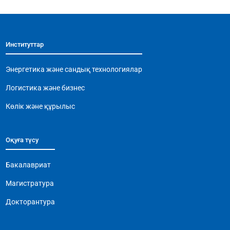
c
at
e
ai
p
e
s
gr
l
y
b
A
a
Li
Институттар
o
p
m
n
o
p
k
Энергетика және сандық технологиялар
k
Логистика және бизнес
Көлік және құрылыс
Оқуға түсу
Бакалавриат
Магистратура
Докторантура