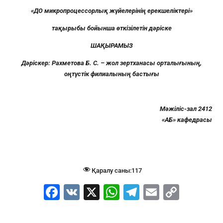
«
Д
О
микропроцессорлық жүйелері
ні
ң ерекшеліктері
»
тақырыбы бойынша өткізілетін дәріске
ШАҚЫРАМЫЗ
Дәріскер: Рахметова Б. С. – жол зертханасы орталығының,
оңтүстік филиалының бастығы
Мәжіліс-зал 2412
«АБ» кафедрасы
Қаралу саны:
117
F
V
X
W
T
E
C
a
K
h
el
m
o