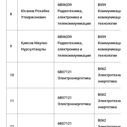
6B06209
B059
Юсанов Розабек
Радиотехника,
Коммуникации и
8
Уткиржонович
электроника и
коммуникацион
телекоммуникации
технологии
6B06209
B059
Қиясов Мәулен
Радиотехника,
Коммуникации и
9
Нұрсұлтанұлы
электроника и
коммуникацион
телекоммуникации
технологии
B062
6B07121
10
Электротехника 
Электроэнергетика
энергетика
B062
6B07121
11
Электротехника 
Электроэнергетика
энергетика
B062
6B07121
12
Электротехника 