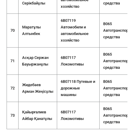
Серікбайұлы
средства
хозяйство
6B07119
B065
Маратұлы
Автомобили и
70
Автотранспортн
Алтынбек
автомобильное
средства
хозяйство
B065
Асқар Сержан
6B07117
71
Автотранспортн
Бауыржанұлы
Локомотивы
средства
6B07118 Путевые и
B065
Жидебаев
72
дорожные
Автотранспортн
Арман Жеңісұлы
машины
средства
B065
Қайырғалиев
6B07117
73
Автотранспортн
Айбар Қанатұлы
Локомотивы
средства