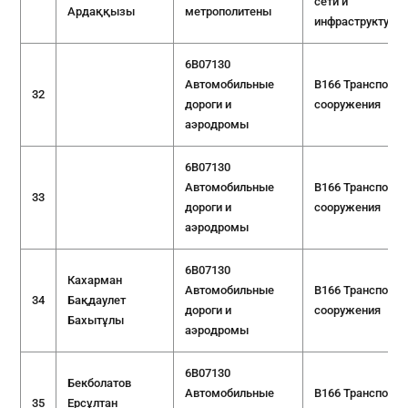
сети и
Ардаққызы
метрополитены
инфраструктура
6B07130
Автомобильные
B166 Транспорт
32
дороги и
сооружения
аэродромы
6B07130
Автомобильные
B166 Транспорт
33
дороги и
сооружения
аэродромы
6B07130
Кахарман
Автомобильные
B166 Транспорт
34
Бақдаулет
дороги и
сооружения
Бахытұлы
аэродромы
6B07130
Бекболатов
Автомобильные
B166 Транспорт
35
Ерсұлтан