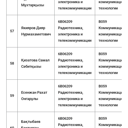
электроника и
коммуникацион
Мұхтарқызы
телекоммуникации
технологии
6B06209
B059
Якияров Дияр
Радиотехника,
Коммуникации и
57
Нурмахаметович
электроника и
коммуникацион
телекоммуникации
технологии
6B06209
B059
Қизатова Самал
Радиотехника,
Коммуникации и
58
Сәбитқызы
электроника и
коммуникацион
телекоммуникации
технологии
6B06209
B059
Есенжан Рахат
Радиотехника,
Коммуникации и
59
Онгарұлы
электроника и
коммуникацион
телекоммуникации
технологии
6B06209
B059
Бақтыбаев
Радиотехника,
Коммуникации и
60
Бектұрған