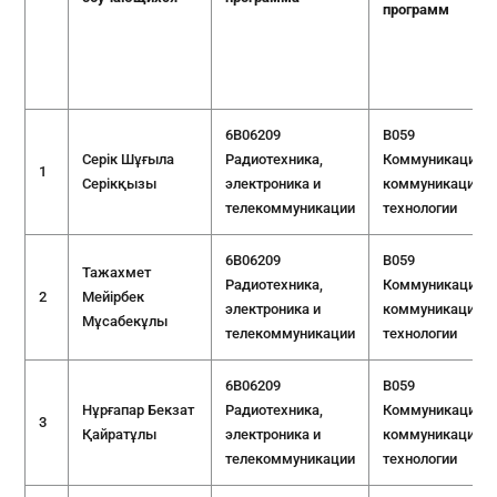
программ
6B06209
B059
Серік Шұғыла
Радиотехника,
Коммуникации и
1
Серікқызы
электроника и
коммуникацион
телекоммуникации
технологии
6B06209
B059
Тажахмет
Радиотехника,
Коммуникации и
2
Мейірбек
электроника и
коммуникацион
Мұсабекұлы
телекоммуникации
технологии
6B06209
B059
Нұрғапар Бекзат
Радиотехника,
Коммуникации и
3
Қайратұлы
электроника и
коммуникацион
телекоммуникации
технологии