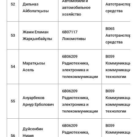
Автомобили и
52
Дильназ
Автотранспортн
автомобильное
Айболатқызы
средства
хозяйство
B065
Жами Еламан
6B07117
53
Автотранспортн
Жарқынбайұлы
Локомотивы
средства
6B06209
B059
Маратқызы
Радиотехника,
Коммуникации и
54
Асель
электроника и
коммуникацион
телекоммуникации
технологии
6B06209
B059
Ануарбеков
Радиотехника,
Коммуникации и
55
Арнур Ерболович
электроника и
коммуникацион
телекоммуникации
технологии
6B06209
B059
Дүйсенбин
Радиотехника,
Коммуникации и
56
Нурия