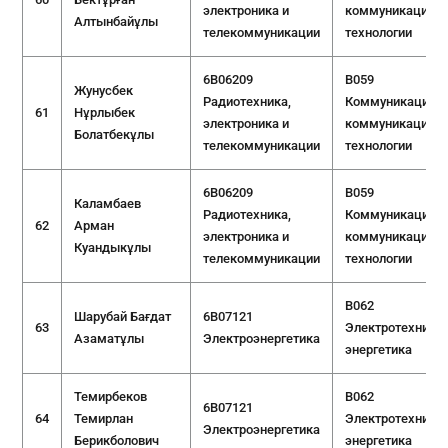
электроника и
коммуникацион
Алтынбайұлы
телекоммуникации
технологии
6B06209
B059
Жунусбек
Радиотехника,
Коммуникации и
61
Нұрлыбек
электроника и
коммуникацион
Болатбекұлы
телекоммуникации
технологии
6B06209
B059
Каламбаев
Радиотехника,
Коммуникации и
62
Арман
электроника и
коммуникацион
Куандыкұлы
телекоммуникации
технологии
B062
Шарубай Бағдат
6B07121
63
Электротехника 
Азаматұлы
Электроэнергетика
энергетика
Темирбеков
B062
6B07121
64
Темирлан
Электротехника 
Электроэнергетика
Берикболович
энергетика