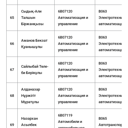
Сыдық-Али
6B07120
B063
65
Талшын
Автоматизация и
Электротехника 
Біржанқызы
управление
автоматизация
6B07120
B063
Аманов Бекзат
66
Автоматизация и
Электротехника 
Қуанышұлы
управление
автоматизация
6B07120
B063
Сайлыбай Төле-
67
Автоматизация и
Электротехника 
би Берікұлы
управление
автоматизация
Алданазар
6B07120
B063
68
Нұржігіт
Автоматизация и
Электротехника 
Мұратұлы
управление
автоматизация
6B07119
Назархан
B065
Автомобили и
69
Асылбек
Автотранспортн
автомобильное