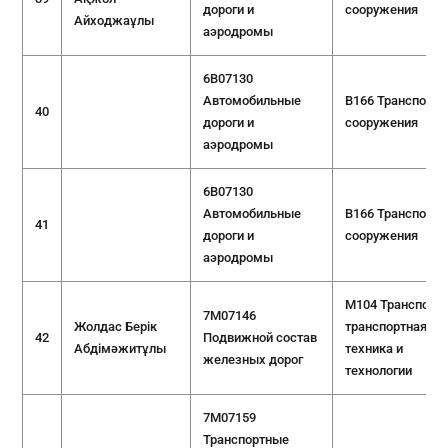
дороги и
сооружения
Айходжаұлы
аэродромы
6B07130
Автомобильные
B166 Транспорт
40
дороги и
сооружения
аэродромы
6B07130
Автомобильные
B166 Транспорт
41
дороги и
сооружения
аэродромы
M104 Транспорт,
7M07146
Жолдас Берік
транспортная
42
Подвижной состав
Абдімәжитұлы
техника и
железных дорог
технологии
7M07159
Транспортные