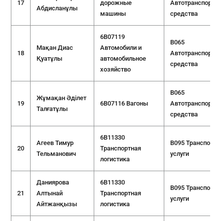
17
дорожные
Автотранспортн
Абдисланұлы
машины
средства
6B07119
B065
Мақан Диас
Автомобили и
18
Автотранспортн
Қуатұлы
автомобильное
средства
хозяйство
B065
Жұмақан Әділет
19
6B07116 Вагоны
Автотранспортн
Талғатұлы
средства
6B11330
Агеев Тимур
B095 Транспорт
20
Транспортная
Тельманович
услуги
логистика
Даниярова
6B11330
B095 Транспорт
21
Алтынай
Транспортная
услуги
Айтжанқызы
логистика