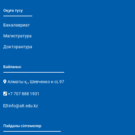
Оқуға түсу
Бакалавриат
Магистратура
Докторантура
Байланыс
Алматы қ., Шевченко к-сі, 97
+7 707 888 1931
info@alt.edu.kz
Пайдалы сілтемелер