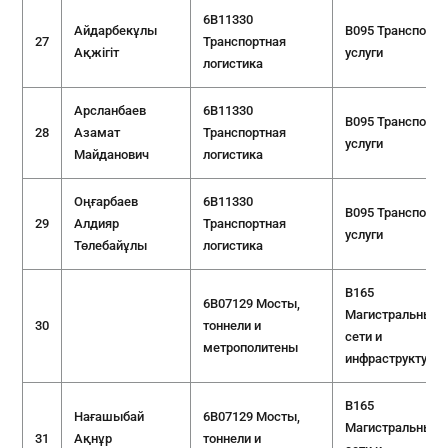
6B11330
Айдарбекұлы
B095 Транспорт
27
Транспортная
Ақжігіт
услуги
логистика
Арсланбаев
6B11330
B095 Транспорт
28
Азамат
Транспортная
услуги
Майданович
логистика
Оңғарбаев
6B11330
B095 Транспорт
29
Алдияр
Транспортная
услуги
Төлебайұлы
логистика
B165
6B07129 Мосты,
Магистральные
30
тоннели и
сети и
метрополитены
инфраструктура
B165
Нағашыбай
6B07129 Мосты,
Магистральные
31
Ақнұр
тоннели и