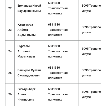
6B11330
Ержанова Нурай
B095 Транспорт
22
Транспортная
Бауыржанқызы
услуги
логистика
Қыдырова
6B11330
B095 Транспорт
23
Ақбота
Транспортная
услуги
Айдынқызы
логистика
Нурғазы
6B11330
B095 Транспорт
24
Алтынай
Транспортная
услуги
Маратқызы
логистика
6B11330
Баширов Султан
B095 Транспорт
25
Транспортная
Сулхаддинович
услуги
логистика
Гильденберг
6B11330
B095 Транспорт
26
Алина
Транспортная
услуги
Чингизовна
логистика