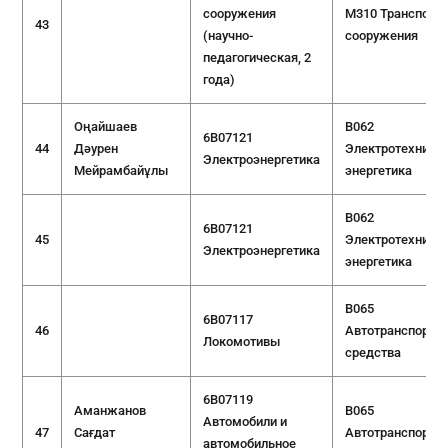
сооружения
M310 Транспорт
43
(научно-
сооружения
педагогическая, 2
года)
Оңайшаев
B062
6B07121
44
Дәурен
Электротехника 
Электроэнергетика
Мейрамбайұлы
энергетика
B062
6B07121
45
Электротехника 
Электроэнергетика
энергетика
B065
6B07117
46
Автотранспортн
Локомотивы
средства
6B07119
Аманжанов
B065
Автомобили и
47
Сағдат
Автотранспортн
автомобильное