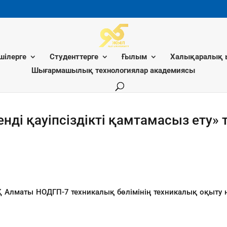
шілерге
Студенттерге
Ғылым
Халықаралық 
Шығармашылық технологиялар академиясы
енді қауіпсіздікті қамтамасыз ету
 АҚ Алматы НОДГП-7 техникалық бөлімінің техникалық оқыт