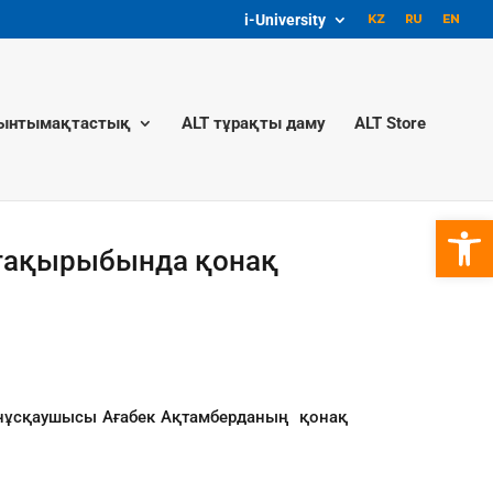
i-University
ынтымақтастық
ALT тұрақты даму
ALT Store
Open 
» тақырыбында қонақ
у нұсқаушысы Ағабек Ақтамберданың қонақ