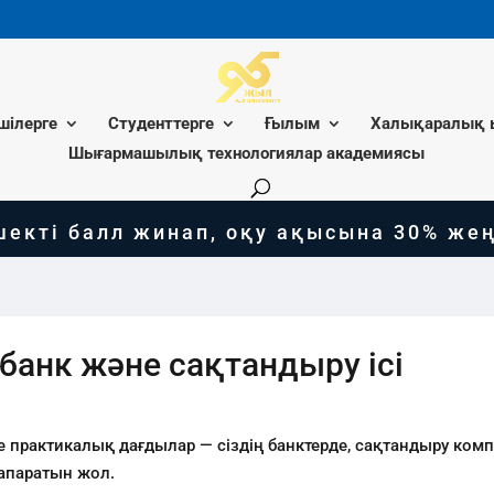
шілерге
Студенттерге
Ғылым
Халықаралық 
Шығармашылық технологиялар академиясы
і балл жинап, оқу ақысына 30% жеңілді
банк және сақтандыру ісі
практикалық дағдылар — сіздің банктерде, сақтандыру ком
апаратын жол.