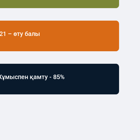
21 – өту балы
ұмыспен қамту - 85%