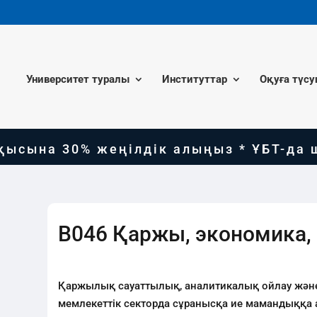
Университет туралы
Институттар
Оқуға түсу
ына 30% жеңілдік алыңыз * ҰБТ-да шект
В046 Қаржы, экономика, 
Қаржылық сауаттылық, аналитикалық ойлау және 
мемлекеттік секторда сұранысқа ие мамандыққа 