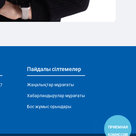
Пайдалы сілтемелер
Жаңалықтар мұрағаты
97
Хабарландырулар мұрағаты
Бос жұмыс орындары
ПРИЕМНАЯ
КОМИССИЯ