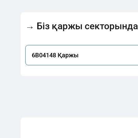
→ Біз қаржы секторынд
6B04148 Қаржы