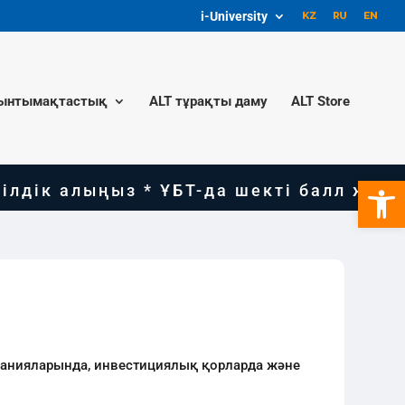
i-University
ынтымақтастық
ALT тұрақты даму
ALT Store
Open 
к алыңыз * ҰБТ-да шекті балл жинап, о
панияларында, инвестициялық қорларда және