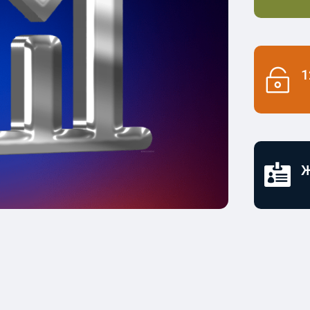

1

Ж