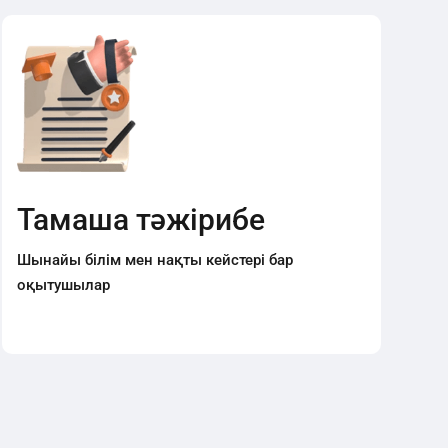
Тамаша тәжірибе
Шынайы білім мен нақты кейстері бар
оқытушылар