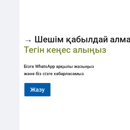
→ Шешім қабылдай алма
Тегін кеңес алыңыз
Бізге WhatsApp арқылы жазыңыз
және біз сізге хабарласамыз
Жазу