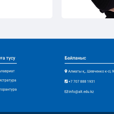
ға түсу
Байланыс
алавриат
Алматы қ., Шевченко к-сі, 
истратура
+7 707 888 1931
торантура
info@alt.edu.kz