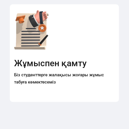
Жұмыспен қамту
Біз студенттерге жалақысы жоғары жұмыс
табуға көмектесеміз