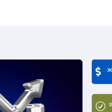

Ж
R
3