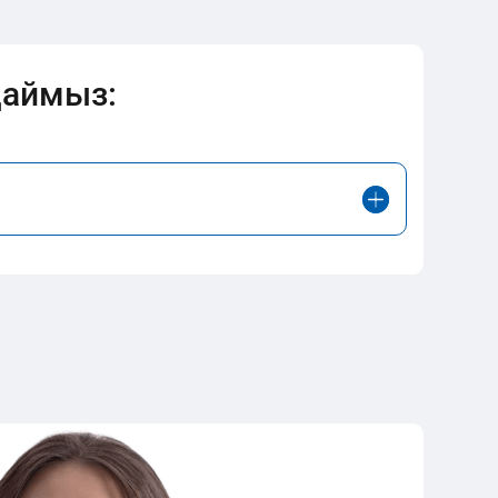
даймыз: