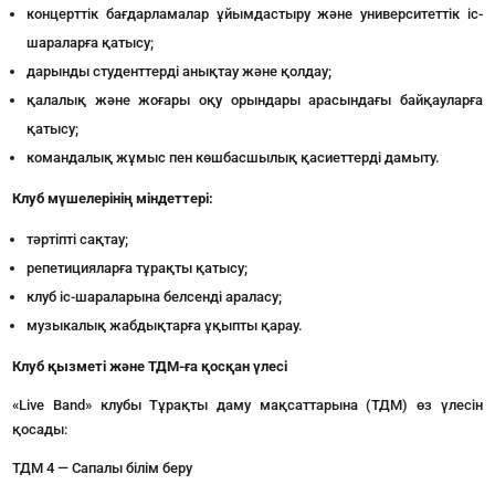
концерттік бағдарламалар ұйымдастыру және университеттік іс-
шараларға қатысу;
дарынды студенттерді анықтау және қолдау;
қалалық және жоғары оқу орындары арасындағы байқауларға
қатысу;
командалық жұмыс пен көшбасшылық қасиеттерді дамыту.
Клуб мүшелерінің міндеттері:
тәртіпті сақтау;
репетицияларға тұрақты қатысу;
клуб іс-шараларына белсенді араласу;
музыкалық жабдықтарға ұқыпты қарау.
Клуб қызметі және ТДМ-ға қосқан үлесі
«Live Band» клубы Тұрақты даму мақсаттарына (ТДМ) өз үлесін
қосады:
ТДМ 4 — Сапалы білім беру