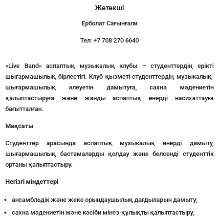
Жетекші
Ерболат Сағынғали
Тел: +7 708 270 6640
«Live Band» аспаптық музыкалық клубы – студенттердің ерікті
шығармашылық бірлестігі. Клуб қызметі студенттердің музыкалық-
шығармашылық әлеуетін дамытуға, сахна мәдениетін
қалыптастыруға және жанды аспаптық өнерді насихаттауға
бағытталған.
Мақсаты
Студенттер арасында аспаптық музыкалық өнерді дамыту,
шығармашылық бастамаларды қолдау және белсенді студенттік
ортаны қалыптастыру.
Негізгі міндеттері
ансамбльдік және жеке орындаушылық дағдыларын дамыту;
сахна мәдениетін және кәсіби мінез-құлықты қалыптастыру;