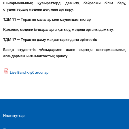
Шығармашылық құзыреттерді дамыту, бейресми білім беру,
студенттердің мәдени деңгейін арттыру.
ТДМ 11 — Тұрақты қалалар мен қауымдастықтар
Қалалық мәдени іс-шараларға қатысу, мәдени ортаны дамыту.
ТДМ 17 — Тұрақты даму мақсаттарындағы әріптестік
Басқа студенттік ұйымдармен және сыртқы шығармашылық
алаңдармен ынтымақтастық орнату.
Live Band клуб жоспар
fil
e
p
df
ic
o
n
Институттар