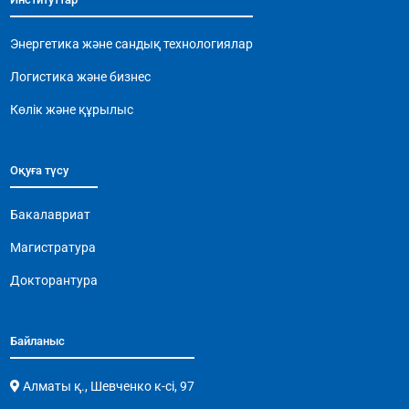
o
p
m
n
o
p
k
Энергетика және сандық технологиялар
k
Логистика және бизнес
Көлік және құрылыс
Оқуға түсу
Бакалавриат
Магистратура
Докторантура
Байланыс
Алматы қ., Шевченко к-сі, 97