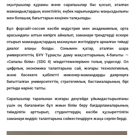
оқытушылар құрамы және сарапшылар бас қосып, аталған
мамандықтардың өзектілігін, еңбек нарығындағы маңыздылығы
мен болашақ бағыттарын кеңінен талқылады.
Бұл форсайт-сессия кәсіби индустрия мен академиялық орта
арасындағы алтын көпірге айналып, заманауи трендтерді ескере
отырып мамандықтардың мазмұнын жетілдіруге арналған тиімді
диалог алаңы болды. Сонымен қатар, аталған шара
университеттің БҰҰ Тұрақты даму мақсаттарының 4-бағыты —
«Сапалы білім» (SDG 4) міндеттемелерімен толық үндеседі. Ол
цифрлық экономика талаптарына сай, жоғары технологиялық
және бәсекеге қабілетті инженер-мамандарды даярлауға
бағытталған университеттің стратегиялық бастамаларының бірі
ретінде көрініс тапты.
Сарапшылар тарапынан жоғары деңгейде ұйымдастырылғаны
үшін оң бағаланған бұл жиын білім беру бағдарламаларының
тиімділігін арттырып, студенттердің кәсіби құзыреттілігін
заманауи өндіріс талаптарына сәйкестендіруге жаңа серпін берді.