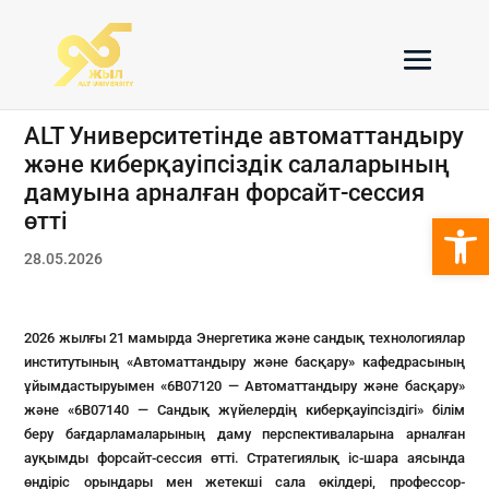
ALT Университетінде автоматтандыру
және киберқауіпсіздік салаларының
дамуына арналған форсайт-сессия
Open 
өтті
28.05.2026
2026 жылғы 21 мамырда Энергетика және сандық технологиялар
институтының «Автоматтандыру және басқару» кафедрасының
ұйымдастыруымен «6B07120 — Автоматтандыру және басқару»
және «6B07140 — Сандық жүйелердің киберқауіпсіздігі» білім
беру бағдарламаларының даму перспективаларына арналған
ауқымды форсайт-сессия өтті. Стратегиялық іс-шара аясында
өндіріс орындары мен жетекші сала өкілдері, профессор-